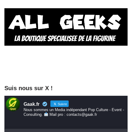
Suis nous sur X !
Gaak.fr
Suivre
Nous sommes un Media indépendant Pop Culture - Event -
Consulting.
Mail pro : contacts@gaak.fr