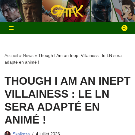
Aller
au
contenu
Accueil
»
News
»
Though I Am an Inept Villainess : le LN sera
adapté en animé !
THOUGH I AM AN INEPT
VILLAINESS : LE LN
SERA ADAPTÉ EN
ANIMÉ !
Skalkoza
4 juillet 2026