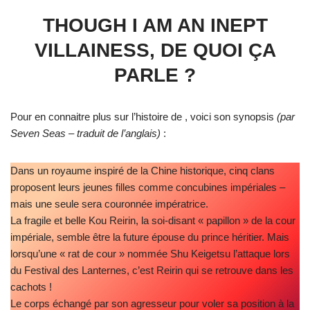
THOUGH I AM AN INEPT
VILLAINESS, DE QUOI ÇA
PARLE ?
Pour en connaitre plus sur l’histoire de , voici son synopsis
(par
Seven Seas – traduit de l’anglais)
:
Dans un royaume inspiré de la Chine historique, cinq clans
proposent leurs jeunes filles comme concubines impériales –
mais une seule sera couronnée impératrice.
La fragile et belle Kou Reirin, la soi-disant « papillon » de la cour
impériale, semble être la future épouse du prince héritier. Mais
lorsqu’une « rat de cour » nommée Shu Keigetsu l’attaque lors
du Festival des Lanternes, c’est Reirin qui se retrouve dans les
cachots !
Le corps échangé par son agresseur pour voler sa position à la