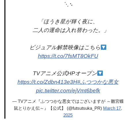
⋱⠢
「ほうき星が輝く夜に、
二人の運命は入れ替わった。」
ビジュアル解禁映像はこちら
https://t.co/7fsMT8OkFU
TVアニメ公式HPオープン
https://t.co/Zdbn413e3H
#ふつつかな悪女
pic.twitter.com/ejVmt6befk
— TVアニメ『ふつつかな悪女ではございますが ～雛宮蝶
鼠とりかえ伝～』【公式】 (@futsutsuka_PR)
March 17,
2025