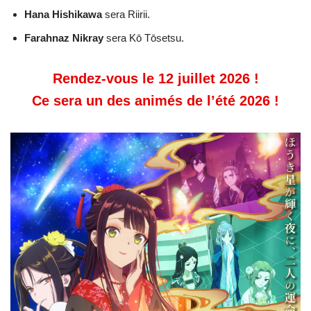
Hana Hishikawa
sera Riirii.
Farahnaz Nikray
sera Kō Tōsetsu.
Rendez-vous le 12 juillet 2026 !
Ce sera un des animés de l’été 2026 !