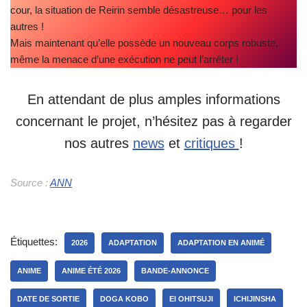
cour, la situation de Reirin semble désastreuse… pour les
autres !
Mais maintenant qu’elle possède un nouveau corps robuste,
même la menace d’une exécution ne peut l’arrêter !
En attendant de plus amples informations
concernant le projet, n’hésitez pas à regarder
nos autres
news
et
critiques
!
Source :
ANN
Étiquettes:
2026
ADAPTATION
ADAPTATION EN ANIMÉ
ANIME
ANIME ÉTÉ 2026
BANDE-ANNONCE
DATE DE SORTIE
DOGA KOBO
EI OHITSUJI
ICHIJINSHA