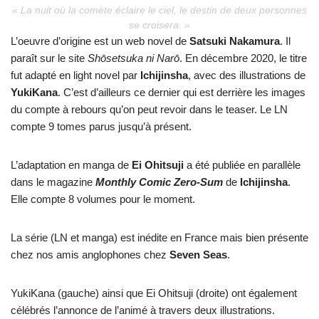
« La nuit où la comète éclaire le ciel, le destin de deux personnes
se croisera. »
L’oeuvre d’origine est un web novel de
Satsuki Nakamura
. Il
paraît sur le site
Shōsetsuka ni Narō
. En décembre 2020, le titre
fut adapté en light novel par
Ichijinsha
, avec des illustrations de
YukiKana
. C’est d’ailleurs ce dernier qui est derrière les images
du compte à rebours qu’on peut revoir dans le teaser. Le LN
compte 9 tomes parus jusqu’à présent.
L’adaptation en manga de
Ei Ohitsuji
a été publiée en parallèle
dans le magazine
Monthly Comic Zero-Sum
de
Ichijinsha
.
Elle compte 8 volumes pour le moment.
La série (LN et manga) est inédite en France mais bien présente
chez nos amis anglophones chez
Seven Seas
.
YukiKana (gauche) ainsi que Ei Ohitsuji (droite) ont également
célébrés l’annonce de l’animé à travers deux illustrations.