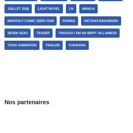
JUILLET 202§
LIGHT NOVEL
LN
MANGA
MONTHLY COMIC ZERO-SUM
ROMAN
SATSUKI NAKAMURA
SEVEN SEAS
TEASER
THOUGH I AM AN INEPT VILLAINESS
TOHO ANIMATION
TRAILER
YUKIKANA
Nos partenaires