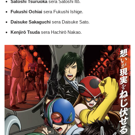
Satoshi Tsuruoka
sera Satoshi Itō.
Fukushi Ochiai
sera Fukushi Ishige.
Daisuke Sakaguchi
sera Daisuke Sato.
Kenjirō Tsuda
sera Hachirō Nakao.