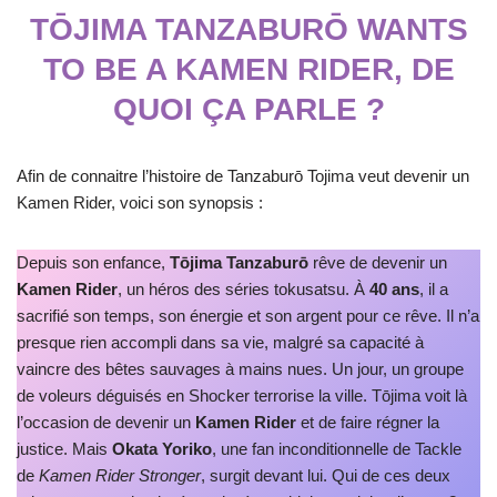
TŌJIMA TANZABURŌ WANTS
TO BE A KAMEN RIDER, DE
QUOI ÇA PARLE ?
Afin de connaitre l’histoire de Tanzaburō Tojima veut devenir un
Kamen Rider, voici son synopsis :
Depuis son enfance,
Tōjima Tanzaburō
rêve de devenir un
Kamen Rider
, un héros des séries tokusatsu. À
40 ans
, il a
sacrifié son temps, son énergie et son argent pour ce rêve. Il n’a
presque rien accompli dans sa vie, malgré sa capacité à
vaincre des bêtes sauvages à mains nues. Un jour, un groupe
de voleurs déguisés en Shocker terrorise la ville. Tōjima voit là
l’occasion de devenir un
Kamen Rider
et de faire régner la
justice. Mais
Okata Yoriko
, une fan inconditionnelle de Tackle
de
Kamen Rider Stronger
, surgit devant lui. Qui de ces deux