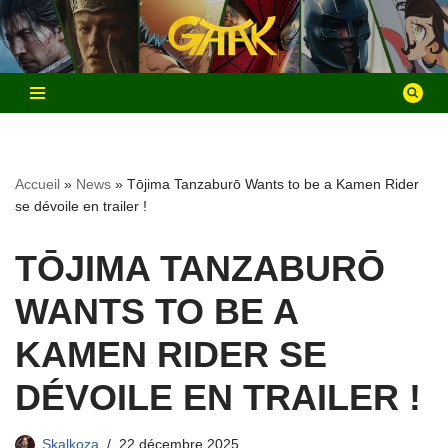
Aller
au
contenu
Accueil
»
News
»
Tōjima Tanzaburō Wants to be a Kamen Rider
se dévoile en trailer !
TŌJIMA TANZABURŌ
WANTS TO BE A
KAMEN RIDER SE
DÉVOILE EN TRAILER !
Skalkoza
22 décembre 2025