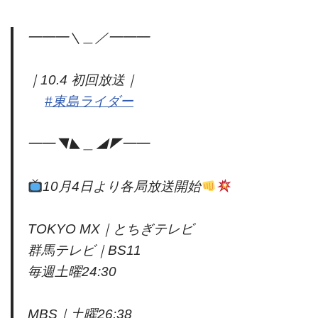
━━━＼＿／━━━
｜10.4 初回放送｜
#東島ライダー
━━◥◣＿◢◤━━
10月4日より各局放送開始
TOKYO MX｜とちぎテレビ
群馬テレビ｜BS11
毎週土曜24:30
MBS｜土曜26:38