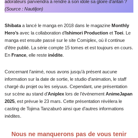
adorateurs parviendra à rendre à son idole sa gloire d’antan ?
(Source : Nautiljon)
Shibata
a lancé le manga en 2018 dans le magazine
Monthly
Hero’s
avec la collaboration d’
Ishimori Production
et
Toei
. Le
manga est ensuite passé sur le site Comiplex, où il continue
d’être publié. La série compte 15 tomes et est toujours en cours.
En
France
, elle reste
inédite
.
Concernant l’animé, nous avons jusqu’à présent aucune
information sur la date de sortie, le studio d’animation, le staff
chargé du projet ou les seiyuus. Cependant, une présentation
sur scène au stand d’
Aniplex
lors de l’événement
AnimeJapan
2025
, est prévue le 23 mars. Cette présentation révèlera le
casting de Tojima Tanzaburō ainsi que d’autres informations
inédites.
Nous ne manquerons pas de vous tenir