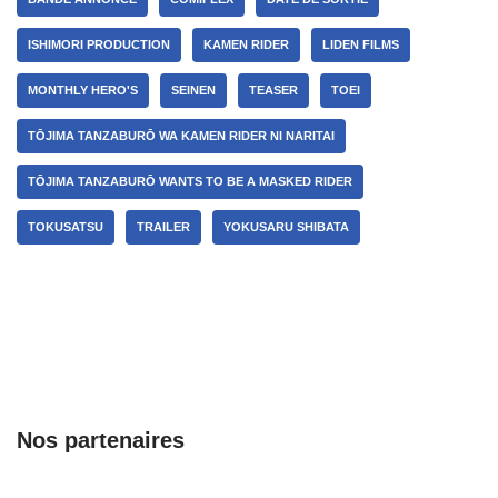
ISHIMORI PRODUCTION
KAMEN RIDER
LIDEN FILMS
MONTHLY HERO'S
SEINEN
TEASER
TOEI
TŌJIMA TANZABURŌ WA KAMEN RIDER NI NARITAI
TŌJIMA TANZABURŌ WANTS TO BE A MASKED RIDER
TOKUSATSU
TRAILER
YOKUSARU SHIBATA
Nos partenaires