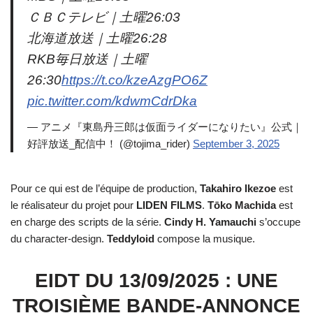
ＣＢＣテレビ｜土曜26:03
北海道放送｜土曜26:28
RKB毎日放送｜土曜
26:30
https://t.co/kzeAzgPO6Z
pic.twitter.com/kdwmCdrDka
— アニメ『東島丹三郎は仮面ライダーになりたい』公式｜
好評放送_配信中！ (@tojima_rider)
September 3, 2025
Pour ce qui est de l’équipe de production,
Takahiro Ikezoe
est
le réalisateur du projet pour
LIDEN FILMS
.
Tōko Machida
est
en charge des scripts de la série.
Cindy H. Yamauchi
s’occupe
du character-design.
Teddyloid
compose la musique.
EIDT DU 13/09/2025 : UNE
TROISIÈME BANDE-ANNONCE