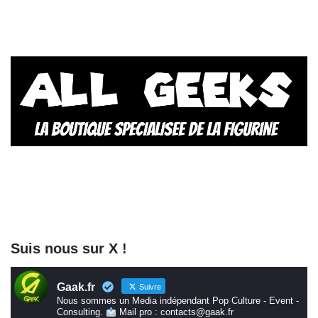
Suis nous sur X !
Gaak.fr
Suivre
Nous sommes un Media indépendant Pop Culture - Event -
Consulting.
Mail pro : contacts@gaak.fr