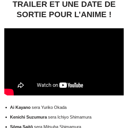
TRAILER ET UNE DATE DE
SORTIE POUR L’ANIME !
Ai Kayano
sera Yuriko Okada
Kenichi Suzumura
sera Ichiyo Shimamura
Sōma Saitō
sera Mitsuha Shimamura