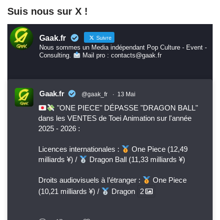
Suis nous sur X !
Gaak.fr
Suivre
Nous sommes un Media indépendant Pop Culture - Event -
Consulting.
Mail pro : contacts@gaak.fr
Gaak.fr
@gaak_fr
·
13 Mai
"ONE PIECE" DÉPASSE "DRAGON BALL"
dans les VENTES de Toei Animation sur l'année
2025 - 2026 :
Licences internationales :
One Piece (12,49
milliards ¥) /
Dragon Ball (11,33 milliards ¥)
Droits audiovisuels à l’étranger :
One Piece
(10,21 milliards ¥) /
Dragon
2