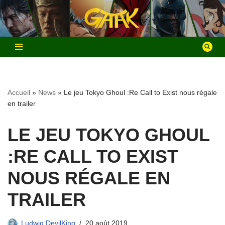
Aller
au
contenu
Accueil
»
News
»
Le jeu Tokyo Ghoul :Re Call to Exist nous régale
en trailer
LE JEU TOKYO GHOUL
:RE CALL TO EXIST
NOUS RÉGALE EN
TRAILER
Ludwig DevilKing
20 août 2019