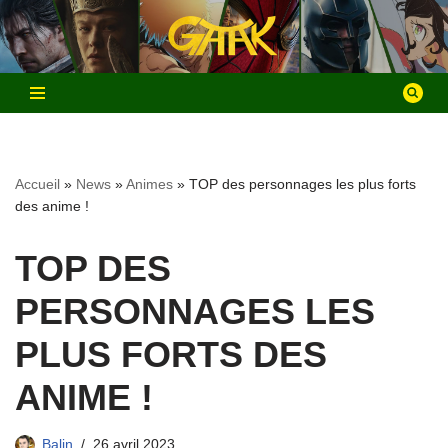
Aller
au
contenu
Accueil
»
News
»
Animes
»
TOP des personnages les plus forts
des anime !
TOP DES
PERSONNAGES LES
PLUS FORTS DES
ANIME !
Balin
26 avril 2023