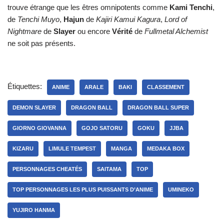
trouve étrange que les êtres omnipotents comme
Kami Tenchi
,
de
Tenchi Muyo
,
Hajun
de
Kajiri Kamui Kagura
,
Lord of
Nightmare
de
Slayer
ou encore
Vérité
de
Fullmetal Alchemist
ne soit pas présents.
Étiquettes:
ANIME
ARALE
BAKI
CLASSEMENT
DEMON SLAYER
DRAGON BALL
DRAGON BALL SUPER
GIORNO GIOVANNA
GOJO SATORU
GOKU
JJBA
KIZARU
LIMULE TEMPEST
MANGA
MEDAKA BOX
PERSONNAGES CHEATÉS
SAITAMA
TOP
TOP PERSONNAGES LES PLUS PUISSANTS D’ANIME
UMINEKO
YUJIRO HANMA