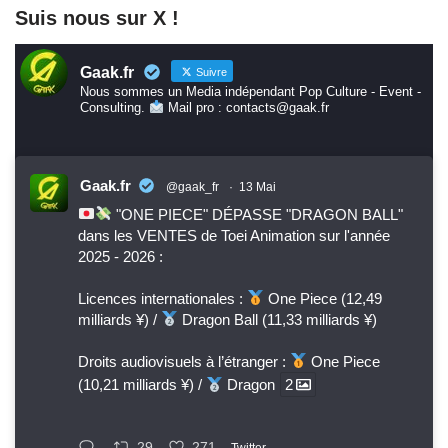
Suis nous sur X !
Gaak.fr
Suivre
Nous sommes un Media indépendant Pop Culture - Event -
Consulting.
Mail pro : contacts@gaak.fr
Gaak.fr
@gaak_fr
·
13 Mai
"ONE PIECE" DÉPASSE "DRAGON BALL"
dans les VENTES de Toei Animation sur l'année
2025 - 2026 :
Licences internationales :
One Piece (12,49
milliards ¥) /
Dragon Ball (11,33 milliards ¥)
Droits audiovisuels à l’étranger :
One Piece
(10,21 milliards ¥) /
Dragon
2
29
271
Twitter