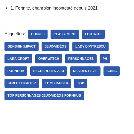
1. Fortnite, champion incontesté depuis 2021.
Étiquettes:
CHUN LI
CLASSEMENT
FORTNITE
GENSHIN IMPACT
JEUX-VIDÉOS
LADY DIMITRESCU
LARA CROFT
OVERWATCH
PERSONNAGES
PH
PORNHUB
RECHERCHES 2024
RESIDENT EVIL
SONIC
STREET FIGHTER
TOMB RAIDER
TOP
TOP PERSONNAGES JEUX-VIDÉOS PORNHUB