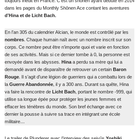
toujours inédit en France. C’est un shônen ayant débuté en 2014
dans les pages du Monthly Shônen Ace contant les aventures
d’Hina et de Licht Bach.
En l’an 305 du calendrier Alcian, le monde est contrôlé par les
nombres
. Chaque humain naît avec un nombre inscrit sur son
corps. Ce nombre peut être n’importe quoi et varie en fonction
de ses activités. Mais si ce dernier tombe à 0, la personne est
envoyée dans les abysses.
Hina
a perdu sa mère qui lui a
demandé avant de disparaître de retrouver un certain
Baron
Rouge
. Il s’agit d’une légion de guerriers qui a combattu lors de
la
Guerre Abandonnée
, il y a 300 ans. Durant sa quête, Hina
va faire la rencontre de
Licht Bach
, portant le nombre -999, qui
utilise sa longue épée pour protéger les jeunes femmes et
effacer les ténèbres du monde. Son bref échange avec ce
dernier la pousse à suivre sa trace en intégrant une école
militaire…
Le trailer de Plunderer avec l’interview des seiyûs
Yoshiki