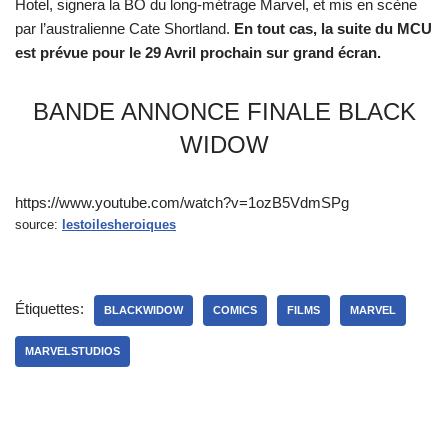
Hotel, signera la BO du long-métrage Marvel, et mis en scène
par l’australienne Cate Shortland.
En tout cas, la suite du MCU
est prévue pour le 29 Avril prochain sur grand écran.
BANDE ANNONCE FINALE BLACK
WIDOW
https://www.youtube.com/watch?v=1ozB5VdmSPg
source:
lestoilesheroiques
Étiquettes:
BLACKWIDOW
COMICS
FILMS
MARVEL
MARVELSTUDIOS