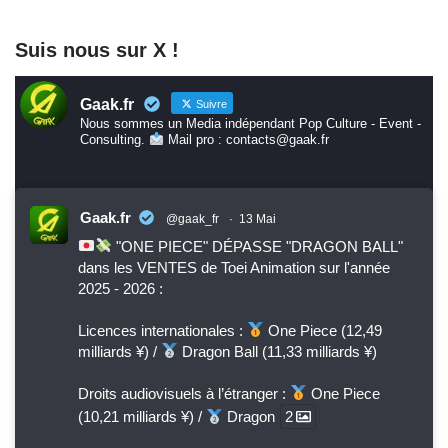
Suis nous sur X !
Gaak.fr
Suivre
Nous sommes un Media indépendant Pop Culture - Event -
Consulting.
Mail pro : contacts@gaak.fr
Gaak.fr
@gaak_fr
·
13 Mai
"ONE PIECE" DÉPASSE "DRAGON BALL"
dans les VENTES de Toei Animation sur l'année
2025 - 2026 :
Licences internationales :
One Piece (12,49
milliards ¥) /
Dragon Ball (11,33 milliards ¥)
Droits audiovisuels à l’étranger :
One Piece
(10,21 milliards ¥) /
Dragon
2