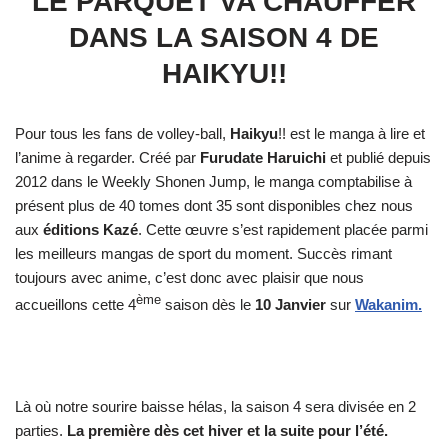
LE PARQUET VA CHAUFFER
DANS LA SAISON 4 DE
HAIKYU!!
Pour tous les fans de volley-ball,
Haikyu
!! est le manga à lire et
l’anime à regarder. Créé par
Furudate Haruichi
et publié depuis
2012 dans le Weekly Shonen Jump, le manga comptabilise à
présent plus de 40 tomes dont 35 sont disponibles chez nous
aux
éditions Kazé
. Cette œuvre s’est rapidement placée parmi
les meilleurs mangas de sport du moment. Succès rimant
toujours avec anime, c’est donc avec plaisir que nous
ème
accueillons cette 4
saison dès le
10 Janvier
sur
Wakanim.
Là où notre sourire baisse hélas, la saison 4 sera divisée en 2
parties.
La première dès cet hiver et la suite pour l’été.