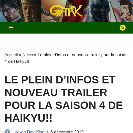
Aller
au
contenu
Accueil
»
News
»
Le plein d’infos et nouveau trailer pour la saison
4 de Haikyu!!
LE PLEIN D’INFOS ET
NOUVEAU TRAILER
POUR LA SAISON 4 DE
HAIKYU!!
Ludwig DevilKing
3 décembre 2019