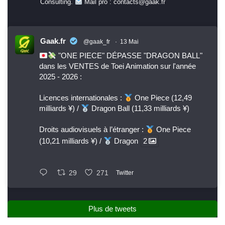
Consulting.
Mail pro : contacts@gaak.fr
Gaak.fr
@gaak_fr
·
13 Mai
"ONE PIECE" DÉPASSE "DRAGON BALL"
dans les VENTES de Toei Animation sur l'année
2025 - 2026 :
Licences internationales :
One Piece (12,49
milliards ¥) /
Dragon Ball (11,33 milliards ¥)
Droits audiovisuels à l’étranger :
One Piece
(10,21 milliards ¥) /
Dragon
2
29
271
Twitter
Plus de tweets