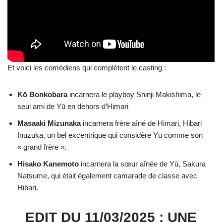
Et voici les comédiens qui complètent le casting :
Kō Bonkobara
incarnera le playboy Shinji Makishima, le
seul ami de Yū en dehors d’Himari
Masaaki Mizunaka
incarnera frère aîné de Himari, Hibari
Inuzuka, un bel excentrique qui considère Yū comme son
« grand frère ».
Hisako Kanemoto
incarnera la sœur aînée de Yū, Sakura
Natsume, qui était également camarade de classe avec
Hibari.
EDIT DU 11/03/2025 : UNE