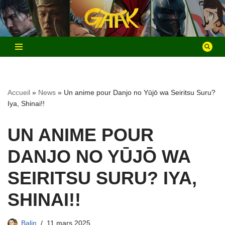
Aller
au
contenu
Accueil
»
News
»
Un anime pour Danjo no Yūjō wa Seiritsu Suru?
Iya, Shinai!!
UN ANIME POUR
DANJO NO YŪJŌ WA
SEIRITSU SURU? IYA,
SHINAI!!
Balin
11 mars 2025