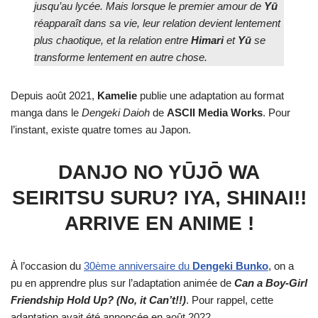
jusqu’au lycée. Mais lorsque le premier amour de
Yū
réapparaît dans sa vie, leur relation devient lentement
plus chaotique, et la relation entre
Himari
et
Yū
se
transforme lentement en autre chose.
Depuis août 2021,
Kamelie
publie une adaptation au format
manga dans le
Dengeki Daioh
de
ASCII Media Works
. Pour
l’instant, existe quatre tomes au Japon.
DANJO NO YŪJŌ WA
SEIRITSU SURU? IYA, SHINAI!!
ARRIVE EN ANIME !
À l’occasion du
30ème anniversaire du
Dengeki
Bunko
, on a
pu en apprendre plus sur l’adaptation animée de
Can a Boy-Girl
Friendship Hold Up? (No, it Can’t!!)
. Pour rappel, cette
adaptation avait été annoncée en août 2022.