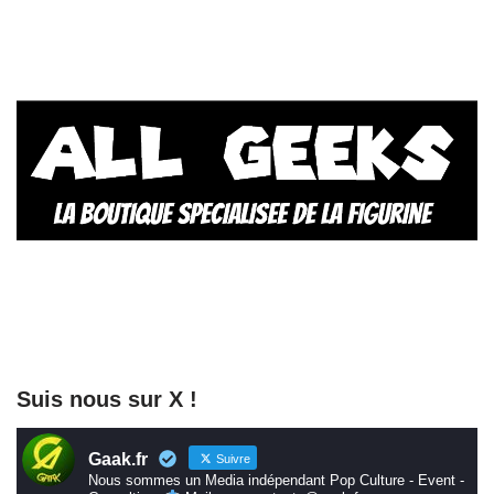
Suis nous sur X !
Gaak.fr
Suivre
Nous sommes un Media indépendant Pop Culture - Event -