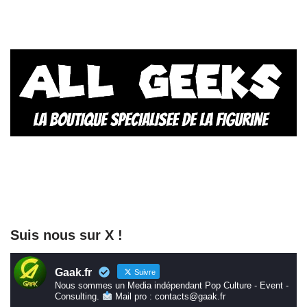
Suis nous sur X !
Gaak.fr
Suivre
Nous sommes un Media indépendant Pop Culture - Event -
Consulting.
Mail pro : contacts@gaak.fr