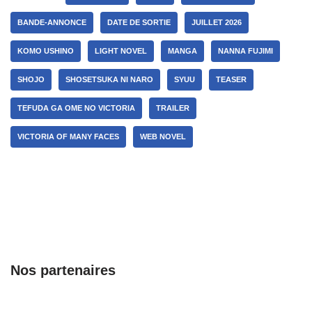
BANDE-ANNONCE
DATE DE SORTIE
JUILLET 2026
KOMO USHINO
LIGHT NOVEL
MANGA
NANNA FUJIMI
SHOJO
SHOSETSUKA NI NARO
SYUU
TEASER
TEFUDA GA OME NO VICTORIA
TRAILER
VICTORIA OF MANY FACES
WEB NOVEL
Nos partenaires