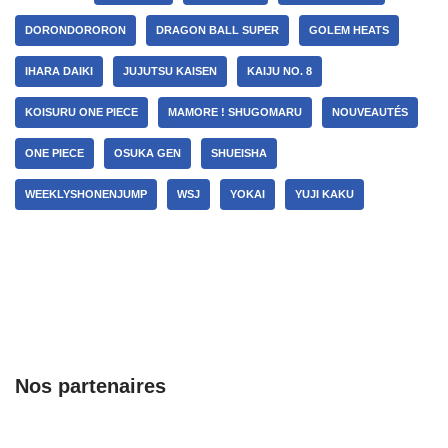
DORONDORORON
DRAGON BALL SUPER
GOLEM HEATS
IHARA DAIKI
JUJUTSU KAISEN
KAIJU NO. 8
KOISURU ONE PIECE
MAMORE ! SHUGOMARU
NOUVEAUTÉS
ONE PIECE
OSUKA GEN
SHUEISHA
WEEKLYSHONENJUMP
WSJ
YOKAI
YUJI KAKU
Nos partenaires