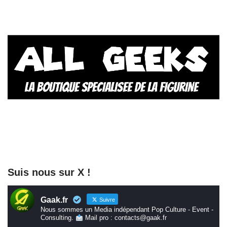
Suis nous sur X !
Gaak.fr
Suivre
Nous sommes un Media indépendant Pop Culture - Event -
Consulting.
Mail pro : contacts@gaak.fr