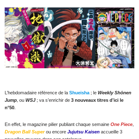
L’hebdomadaire référence de la
Shueisha
; le
Weekly Shônen
Jump
, ou
WSJ
; va s’enrichir de
3 nouveaux titres d’ici le
n°50
.
En effet, le magazine pilier publiant chaque semaine
One Piece
,
Dragon Ball
Super
ou encore
Jujutsu Kaisen
accueille 3