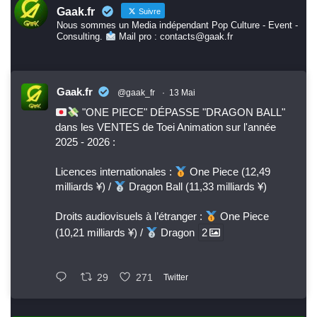
Gaak.fr
Suivre
Nous sommes un Media indépendant Pop Culture - Event -
Consulting.
Mail pro : contacts@gaak.fr
Gaak.fr
@gaak_fr
·
13 Mai
"ONE PIECE" DÉPASSE "DRAGON BALL"
dans les VENTES de Toei Animation sur l'année
2025 - 2026 :
Licences internationales :
One Piece (12,49
milliards ¥) /
Dragon Ball (11,33 milliards ¥)
Droits audiovisuels à l’étranger :
One Piece
(10,21 milliards ¥) /
Dragon
2
29
271
Twitter