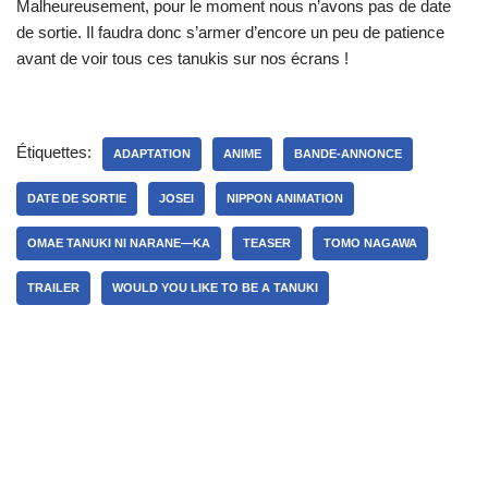
Malheureusement, pour le moment nous n’avons pas de date
de sortie. Il faudra donc s’armer d’encore un peu de patience
avant de voir tous ces tanukis sur nos écrans !
Étiquettes:
ADAPTATION
ANIME
BANDE-ANNONCE
DATE DE SORTIE
JOSEI
NIPPON ANIMATION
OMAE TANUKI NI NARANE—KA
TEASER
TOMO NAGAWA
TRAILER
WOULD YOU LIKE TO BE A TANUKI