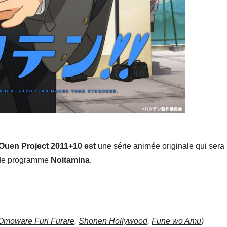
 Ouen Project 2011+10 est
une série animée originale qui sera
 de programme
Noitamina
.
Omoware Furi Furare
,
Shonen Hollywood
,
Fune wo Amu
)