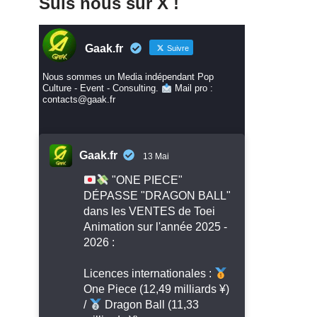
Suis nous sur X !
Gaak.fr
Suivre
Nous sommes un Media indépendant Pop
Culture - Event - Consulting.
Mail pro :
contacts@gaak.fr
Gaak.fr
13 Mai
"ONE PIECE"
DÉPASSE "DRAGON BALL"
dans les VENTES de Toei
Animation sur l'année 2025 -
2026 :
Licences internationales :
One Piece (12,49 milliards ¥)
/
Dragon Ball (11,33