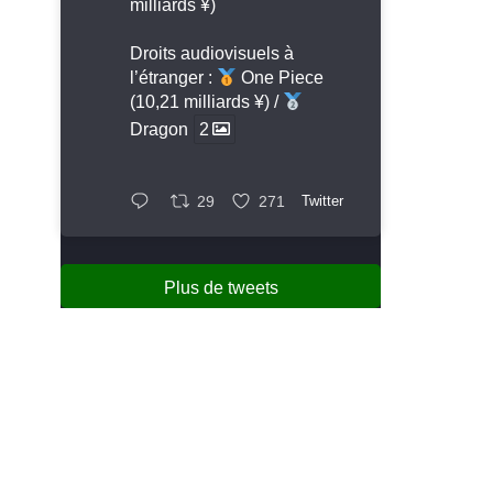
milliards ¥)
Droits audiovisuels à
l’étranger :
One Piece
(10,21 milliards ¥) /
Dragon
2
29
271
Twitter
Plus de tweets