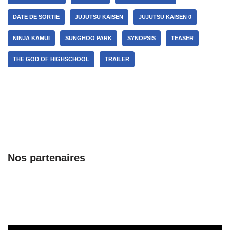
DATE DE SORTIE
JUJUTSU KAISEN
JUJUTSU KAISEN 0
NINJA KAMUI
SUNGHOO PARK
SYNOPSIS
TEASER
THE GOD OF HIGHSCHOOL
TRAILER
Nos partenaires