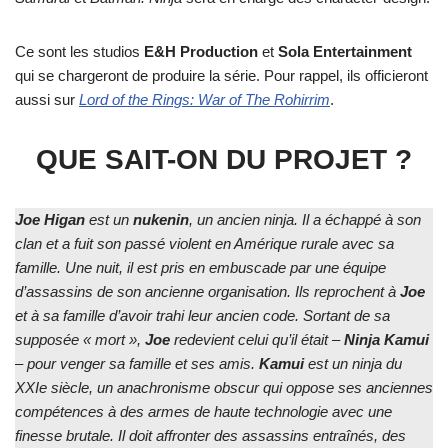
Ce sont les studios
E&H Production
et
Sola Entertainment
qui se chargeront de produire la série. Pour rappel, ils officieront
aussi sur
Lord of the Rings: War of The Rohirrim
.
QUE SAIT-ON DU PROJET ?
Joe Higan
est un
nukenin
,
un ancien ninja
. Il
a échappé à son
clan et
a
fuit son passé violent en Amérique rurale avec sa
famille.
Une nuit, il est pris en embuscade par une équipe
d’assassins de son ancienne organisation. Ils reprochent à
Joe
et à sa famille d’avoir trahi leur ancien code
. Sortant de sa
supposée « mort »,
Joe
redevient celui qu’il était –
Ninja
Kamui
– pour venger sa famille et ses amis.
Kamui
est un ninja du
XXIe siècle, un anachronisme obscur qui oppose ses anciennes
compétences à des armes de haute technologie avec une
finesse brutale
.
Il doit affronter des assassins entraînés, des