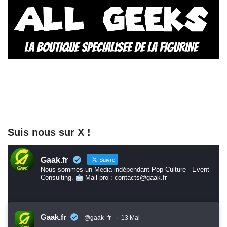
Suis nous sur X !
Gaak.fr
Suivre
Nous sommes un Media indépendant Pop Culture - Event -
Consulting.
Mail pro : contacts@gaak.fr
Gaak.fr
@gaak_fr
·
13 Mai