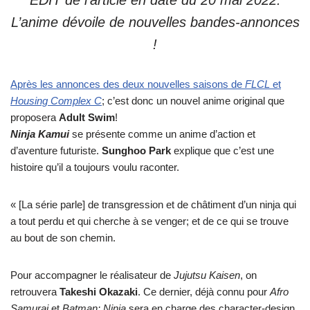
EDIT de l’article en date du 20 mai 2022:
L’anime dévoile de nouvelles bandes-annonces
!
Après les annonces des deux nouvelles saisons de
FLCL
et
Housing Complex C
;
c’est donc un nouvel anime original que
proposera
Adult Swim
!
Ninja Kamui
se présente comme un anime d’action et
d’aventure futuriste.
Sunghoo Park
explique que c’est une
histoire qu’il a toujours voulu raconter.
« [La série parle] de transgression et de châtiment d’un ninja qui
a tout perdu et qui cherche à se venger; et de ce qui se trouve
au bout de son chemin.
Pour accompagner le réalisateur de
Jujutsu Kaisen
, on
retrouvera
Takeshi Okazaki
. Ce dernier, déjà connu pour
Afro
Samurai
et
Batman: Ninja
sera en charge des character-design.