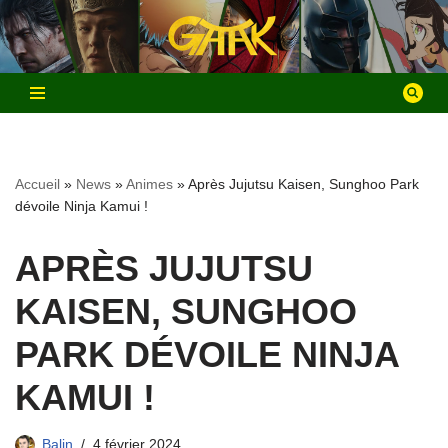
Aller
au
contenu
Accueil
»
News
»
Animes
»
Après Jujutsu Kaisen, Sunghoo Park
dévoile Ninja Kamui !
APRÈS JUJUTSU
KAISEN, SUNGHOO
PARK DÉVOILE NINJA
KAMUI !
Balin
4 février 2024