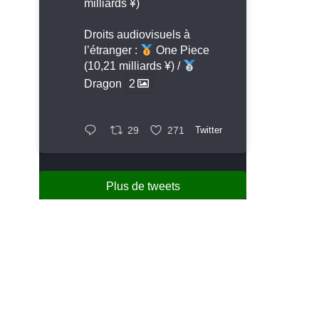
milliards ¥)
Droits audiovisuels à
l’étranger :
One Piece
(10,21 milliards ¥) /
Dragon
2
29
271
Twitter
Plus de tweets