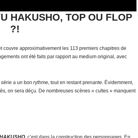
 YU HAKUSHO, TOP OU FLOP
?!
t couvre approximativement les 113 premiers chapitres de
gements ont été faits par rapport au medium original, avec
a série a un bon rythme, tout en restant prenante. Évidemment,
e près, on sera déçu. De nombreuses scènes « cultes » manquent
 HAKUSHO
, c’est dans la construction des personnages. En