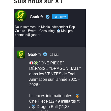
Suis nous sur X !
Gaak.fr
Suivre
Nous sommes un Media indépendant Pop
Culture - Event - Consulting.
Mail pro :
contacts@gaak.fr
Gaak.fr
13 Mai
"ONE PIECE"
DÉPASSE "DRAGON BALL"
dans les VENTES de Toei
Animation sur l'année 2025 -
2026 :
Licences internationales :
One Piece (12,49 milliards ¥)
/
Dragon Ball (11,33