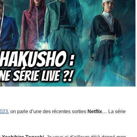
2023
, on parle d’une des récentes sorties
Netflix
… La série