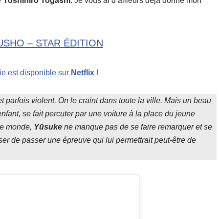
e
Yoshihiro
Togashi
. Je vous ai d’ailleurs déjà donné mon
USHO – STAR ÉDITION
ie est disponible sur
Netflix
!
parfois violent. On le craint dans toute la ville. Mais un beau
enfant, se fait percuter par une voiture à la place du jeune
utre monde,
Yūsuke
ne manque pas de se faire remarquer et se
ser de passer une épreuve qui lui permettrait peut-être de