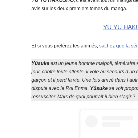
YU YU HAKUSHO
, c’est avant tout un manga d
avis sur les deux premiers tomes du manga.
YU YU HAK
Et si vous préférez les animés,
sachez que la sér
Yūsuke
est un jeune homme malpoli, téméraire et 
jour, contre toute attente, il vole au secours d’un 
garçon et il perd la vie. Une fois arrivé dans l’a
dispute avec le Roi Enma.
Yūsuke
se voit propo
ressusciter. Mais de quoi pourrait-il bien s’agir ?