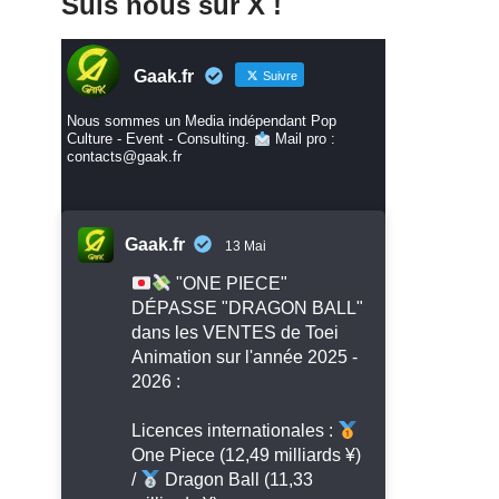
Suis nous sur X !
Gaak.fr
Suivre
Nous sommes un Media indépendant Pop
Culture - Event - Consulting.
Mail pro :
contacts@gaak.fr
Gaak.fr
13 Mai
"ONE PIECE"
DÉPASSE "DRAGON BALL"
dans les VENTES de Toei
Animation sur l'année 2025 -
2026 :
Licences internationales :
One Piece (12,49 milliards ¥)
/
Dragon Ball (11,33