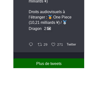
milliards ¥)
Droits audiovisuels à
l’étranger :
One Piece
(10,21 milliards ¥) /
Dragon
2
29
271
Twitter
Plus de tweets