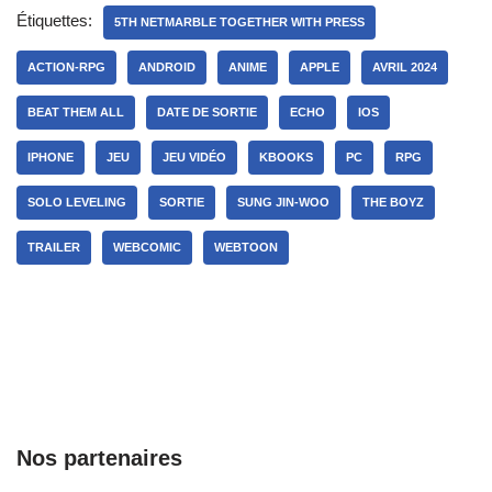
Étiquettes:
5TH NETMARBLE TOGETHER WITH PRESS
ACTION-RPG
ANDROID
ANIME
APPLE
AVRIL 2024
BEAT THEM ALL
DATE DE SORTIE
ECHO
IOS
IPHONE
JEU
JEU VIDÉO
KBOOKS
PC
RPG
SOLO LEVELING
SORTIE
SUNG JIN-WOO
THE BOYZ
TRAILER
WEBCOMIC
WEBTOON
Nos partenaires