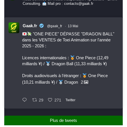
Consulting.
Mail pro : contacts@gaak.fr
Gaak.fr
@gaak_fr
·
13 Mai
"ONE PIECE" DÉPASSE "DRAGON BALL"
dans les VENTES de Toei Animation sur l'année
2025 - 2026 :
Licences internationales :
One Piece (12,49
milliards ¥) /
Dragon Ball (11,33 milliards ¥)
Droits audiovisuels à l’étranger :
One Piece
(10,21 milliards ¥) /
Dragon
2
29
271
Twitter
Plus de tweets