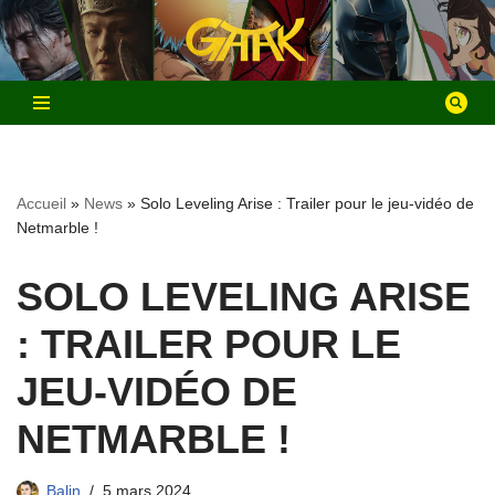
Aller
au
contenu
Accueil
»
News
»
Solo Leveling Arise : Trailer pour le jeu-vidéo de
Netmarble !
SOLO LEVELING ARISE
: TRAILER POUR LE
JEU-VIDÉO DE
NETMARBLE !
Balin
5 mars 2024