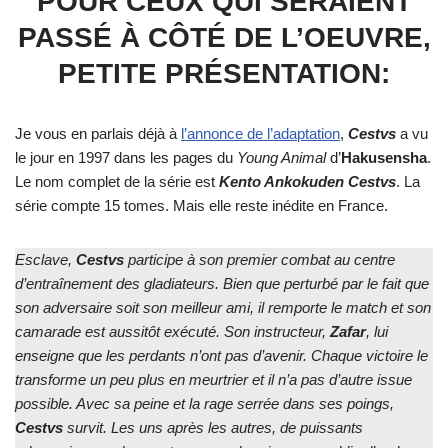
POUR CEUX QUI SERAIENT
PASSÉ À CÔTÉ DE L’OEUVRE,
PETITE PRÉSENTATION:
Je vous en parlais déjà à
l’annonce de l’adaptation
,
Cestvs
a vu
le jour en 1997 dans les pages du
Young Animal
d’
Hakusensha
.
Le nom complet de la série est
Kento Ankokuden Cestvs
. La
série compte 15 tomes. Mais elle reste inédite en France.
Esclave,
Cestvs
participe à son premier combat au centre
d’entraînement des gladiateurs. Bien que perturbé par le fait que
son adversaire soit son meilleur ami, il remporte le match et son
camarade est aussitôt exécuté. Son instructeur,
Zafar
, lui
enseigne que les perdants n’ont pas d’avenir. Chaque victoire le
transforme un peu plus en meurtrier et il n’a pas d’autre issue
possible. Avec sa peine et la rage serrée dans ses poings,
Cestvs
survit. Les uns après les autres, de puissants