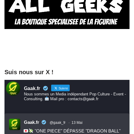
Suis nous sur X !
Gaak.fr
Suivre
Nous sommes un Media indépendant Pop Culture - Event -
Consulting.
Mail pro : contacts@gaak.fr
Gaak.fr
@gaak_fr
·
13 Mai
"ONE PIECE" DÉPASSE "DRAGON BALL"