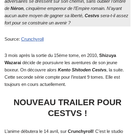
adversaires se dressent sur son chemin, sans oublier l’ombre
de
Néron
, cinquième empereur de l’Empire romain. N’ayant
aucun autre moyen de gagner sa liberté,
Cestvs
sera-t-il assez
fort pour se construire un avenir ?
Source:
Crunchyroll
3 mois après la sortie du 15ème tome, en 2010,
Shizuya
Wazarai
décide de poursuivre les aventures de son jeune
boxeur. On découvre alors
Kento Shitoden Cestvs
, la suite.
Cette seconde série compte pour l’instant 9 tomes. Elle est
toujours en cours actuellement.
NOUVEAU TRAILER POUR
CESTVS !
L’anime débutera le 14 avril, sur
Crunchyroll
! C’est le studio