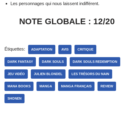
Les personnages qui nous laissent indifférent.
NOTE GLOBALE : 12/20
Étiquettes:
ADAPTATION
AVIS
CRITIQUE
DARK FANTASY
DARK SOULS
DARK SOULS REDEMPTION
JEU VIDÉO
JULIEN BLONDEL
LES TRÉSORS DU NAIN
MANA BOOKS
MANGA
MANGA FRANÇAIS
REVIEW
SHONEN