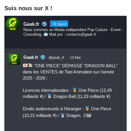
Suis nous sur X !
Gaak.fr
Suivre
Nous sommes un Media indépendant Pop Culture - Event -
Consulting.
Mail pro : contacts@gaak.fr
Gaak.fr
@gaak_fr
·
13 Mai
"ONE PIECE" DÉPASSE "DRAGON BALL"
dans les VENTES de Toei Animation sur l'année
2025 - 2026 :
Licences internationales :
One Piece (12,49
milliards ¥) /
Dragon Ball (11,33 milliards ¥)
Droits audiovisuels à l’étranger :
One Piece
(10,21 milliards ¥) /
Dragon
2