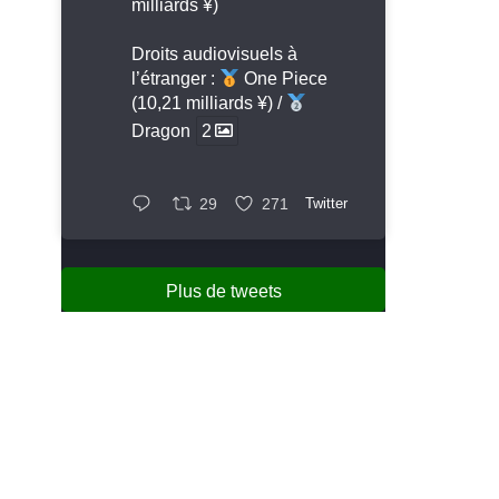
milliards ¥)
Droits audiovisuels à
l’étranger :
One Piece
(10,21 milliards ¥) /
Dragon
2
29
271
Twitter
Plus de tweets