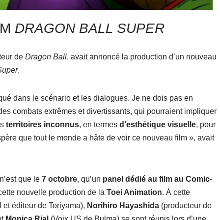
LM
DRAGON BALL SUPER
uteur de
Dragon Ball
, avait annoncé la production d’un nouveau
Super
.
iqué dans le scénario et les dialogues. Je ne dois pas en
 des combats extrêmes et divertissants, qui pourraient impliquer
es
territoires inconnus
, en termes
d’esthétique visuelle
, pour
père que tout le monde a hâte de voir ce nouveau film », avait
 n’est que le
7 octobre
, qu’un
panel dédié au film au Comic-
 cette nouvelle production de la
Toei Animation
. À cette
 et éditeur de Toriyama),
Norihiro Hayashida
(producteur de
et
Monica Rial
(Voix US de Bulma) se sont réunis lors d’une