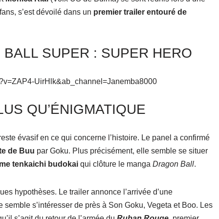
 fans, s’est dévoilé dans un
premier trailer entouré de
 BALL SUPER : SUPER HERO
ch?v=ZAP4-UirHlk&ab_channel=Janemba8000
LUS QU’ÉNIGMATIQUE
este évasif en ce qui concerne l’histoire. Le panel a confirmé
ite de Buu
par Goku. Plus précisément, elle semble se situer
8ème tenkaichi budokai
qui clôture le manga
Dragon Ball
.
ues hypothèses. Le trailer annonce l’arrivée d’une
le semble s’intéresser de près à Son Goku, Vegeta et Boo. Les
’il s’agit du retour de l’armée du
Ruban Rouge
, premier