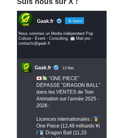
Suis nous sur X !
Gaak.fr
Suivre
Nous sommes un Media indépendant Pop
Culture - Event - Consulting.
Mail pro :
contacts@gaak.fr
Gaak.fr
13 Mai
"ONE PIECE"
DÉPASSE "DRAGON BALL"
dans les VENTES de Toei
Animation sur l'année 2025 -
2026 :
Licences internationales :
One Piece (12,49 milliards ¥)
/
Dragon Ball (11,33