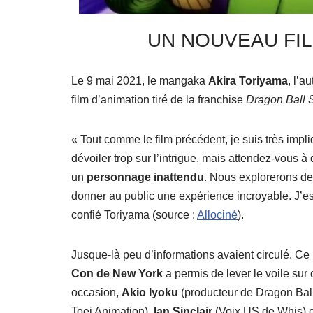
UN NOUVEAU FI
Le 9 mai 2021, le mangaka
Akira Toriyama
, l’a
film d’animation tiré de la franchise
Dragon Ball 
« Tout comme le film précédent, je suis très impl
dévoiler trop sur l’intrigue, mais attendez-vous à
un
personnage inattendu
. Nous explorerons d
donner au public une expérience incroyable. J’es
confié Toriyama (source :
Allociné
).
Jusque-là peu d’informations avaient circulé. Ce
Con de New York
a permis de lever le voile sur
occasion,
Akio Iyoku
(producteur de Dragon Ball
Toei Animation),
Ian Sinclair
(Voix US de Whis) 