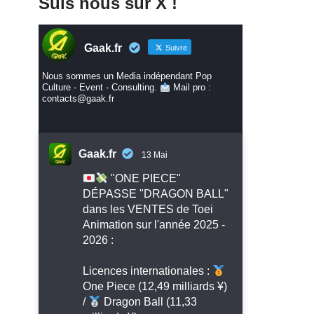
Suis nous sur X !
Gaak.fr
Suivre
Nous sommes un Media indépendant Pop
Culture - Event - Consulting.
Mail pro :
contacts@gaak.fr
Gaak.fr
13 Mai
"ONE PIECE"
DÉPASSE "DRAGON BALL"
dans les VENTES de Toei
Animation sur l'année 2025 -
2026 :
Licences internationales :
One Piece (12,49 milliards ¥)
/
Dragon Ball (11,33