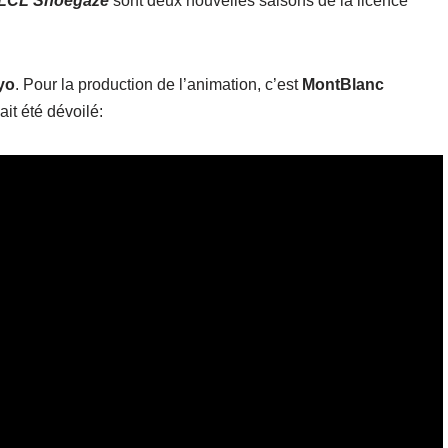
LCL Shoegaze
sont deux nouvelles saisons de la licence
yo
. Pour la production de l’animation, c’est
MontBlanc
it été dévoilé: