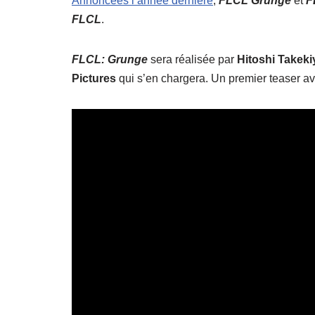
Annoncées l’année dernière
,
FLCL Grunge
et
F
FLCL
.
FLCL: Grunge
sera réalisée par
Hitoshi Takeki
Pictures
qui s’en chargera. Un premier teaser ava