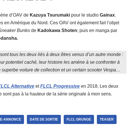
 série d’OAV de
Kazuya Tsurumaki
pour le studio
Gainax
.
ccès en Amérique du Nord. Ces OAV ont également fait l’objet
neaker Bunko
de
Kadokawa Shoten
; puis en manga par
dansha.
 sont tous les deux liés à deux êtres venus d’un autre monde :
eur potentiel caché, leur histoire les amène à se confronter à
e superbe voiture de collection et un certain scooter Vespa…
FLCL Alternative
et
FLCL Progressive
en 2018. Les deux
sont pas à la hauteur de la série originale à mon sens.
E-ANNONCE
DATE DE SORTIE
FLCL GRUNGE
TEASER