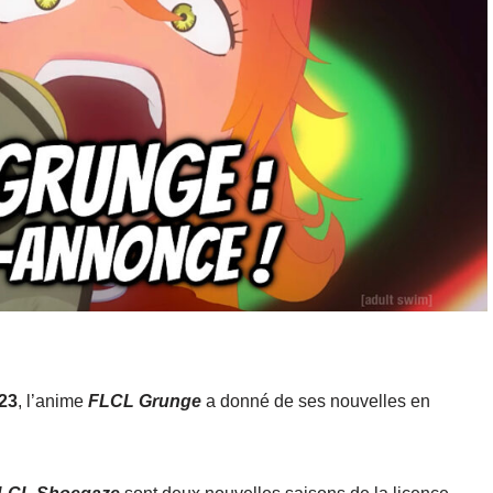
23
, l’anime
FLCL Grunge
a donné de ses nouvelles en