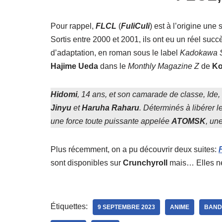
Pour rappel,
FLCL
(
FuliCuli
) est à l’origine une
Sortis entre 2000 et 2001, ils ont eu un réel su
d’adaptation, en roman sous le label
Kadokawa S
Hajime Ueda
dans le
Monthly Magazine Z
de
Ko
Hidomi
, 14 ans, et son camarade de classe, Ide,
Jinyu
et
Haruha
Raharu
. Déterminés à libérer l
une force toute puissante appelée
ATOMSK
, un
Plus récemment, on a pu découvrir deux suites:
sont disponibles sur
Crunchyroll
mais… Elles ne 
Étiquettes:
9 SEPTEMBRE 2023
ANIME
BAND