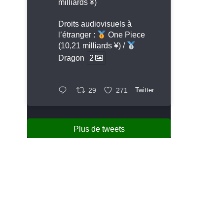
milliards ¥)
Droits audiovisuels à
l’étranger :
One Piece
(10,21 milliards ¥) /
Dragon
2
29
271
Twitter
Plus de tweets