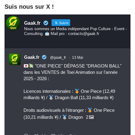
Suis nous sur X !
Gaak.fr
Suivre
Nous sommes un Media indépendant Pop Culture - Event -
Consulting.
Mail pro : contacts@gaak.fr
Gaak.fr
@gaak_fr
·
13 Mai
"ONE PIECE" DÉPASSE "DRAGON BALL"
dans les VENTES de Toei Animation sur l'année
2025 - 2026 :
Licences internationales :
One Piece (12,49
milliards ¥) /
Dragon Ball (11,33 milliards ¥)
Droits audiovisuels à l’étranger :
One Piece
(10,21 milliards ¥) /
Dragon
2