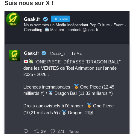
Suis nous sur X !
Gaak.fr
Suivre
Nous sommes un Media indépendant Pop Culture - Event -
Consulting.
Mail pro : contacts@gaak.fr
Gaak.fr
@gaak_fr
·
13 Mai
"ONE PIECE" DÉPASSE "DRAGON BALL"
dans les VENTES de Toei Animation sur l'année
2025 - 2026 :
Licences internationales :
One Piece (12,49
milliards ¥) /
Dragon Ball (11,33 milliards ¥)
Droits audiovisuels à l’étranger :
One Piece
(10,21 milliards ¥) /
Dragon
2
29
271
Twitter