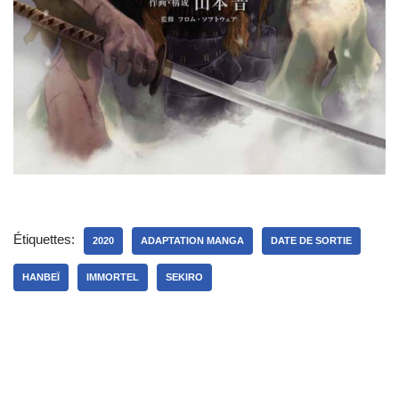
Étiquettes:
2020
ADAPTATION MANGA
DATE DE SORTIE
HANBEÏ
IMMORTEL
SEKIRO