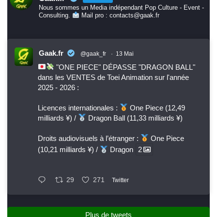
Nous sommes un Media indépendant Pop Culture - Event -
Consulting.
Mail pro : contacts@gaak.fr
Gaak.fr
@gaak_fr
·
13 Mai
"ONE PIECE" DÉPASSE "DRAGON BALL"
dans les VENTES de Toei Animation sur l'année
2025 - 2026 :
Licences internationales :
One Piece (12,49
milliards ¥) /
Dragon Ball (11,33 milliards ¥)
Droits audiovisuels à l’étranger :
One Piece
(10,21 milliards ¥) /
Dragon
2
29
271
Twitter
Plus de tweets