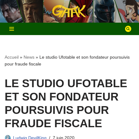
Aller
au
contenu
Accueil
»
News
»
Le studio Ufotable et son fondateur poursuivis
pour fraude fiscale
LE STUDIO UFOTABLE
ET SON FONDATEUR
POURSUIVIS POUR
FRAUDE FISCALE
Ludwig DevilKing
7 juin 2020