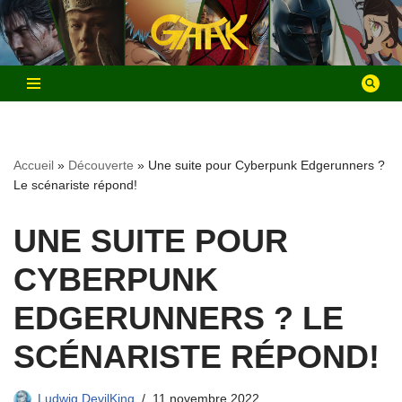
Aller
au
contenu
Accueil
»
Découverte
»
Une suite pour Cyberpunk Edgerunners ?
Le scénariste répond!
UNE SUITE POUR
CYBERPUNK
EDGERUNNERS ? LE
SCÉNARISTE RÉPOND!
Ludwig DevilKing
11 novembre 2022