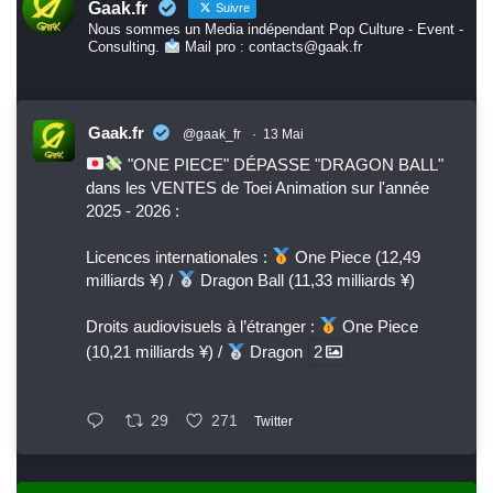
Gaak.fr
Suivre
Nous sommes un Media indépendant Pop Culture - Event -
Consulting.
Mail pro : contacts@gaak.fr
Gaak.fr
@gaak_fr
·
13 Mai
"ONE PIECE" DÉPASSE "DRAGON BALL"
dans les VENTES de Toei Animation sur l'année
2025 - 2026 :
Licences internationales :
One Piece (12,49
milliards ¥) /
Dragon Ball (11,33 milliards ¥)
Droits audiovisuels à l’étranger :
One Piece
(10,21 milliards ¥) /
Dragon
2
29
271
Twitter