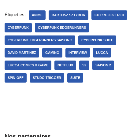
Étiquettes:
ANIME
BARTOSZ SZTYBOR
CD PROJEKT RED
CYBERPUNK
CYBERPUNK EDGERUNNERS
CYBERPUNK EDGERUNNERS SAISON 2
CYBERPUNK SUITE
DAVID MARTINEZ
GAMING
INTERVIEW
LUCCA
LUCCA COMICS & GAME
NETFLUX
S2
SAISON 2
SPIN-OFF
STUDO TRIGGER
SUITE
Nos partenaires