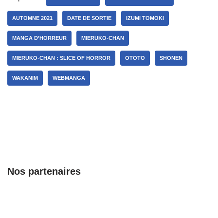
AUTOMNE 2021
DATE DE SORTIE
IZUMI TOMOKI
MANGA D’HORREUR
MIERUKO-CHAN
MIERUKO-CHAN : SLICE OF HORROR
OTOTO
SHONEN
WAKANIM
WEBMANGA
Nos partenaires