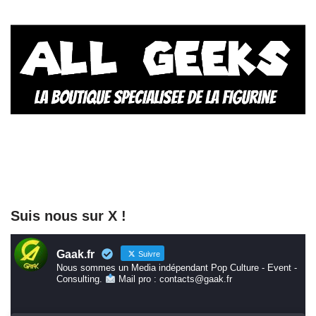
Suis nous sur X !
Gaak.fr
Suivre
Nous sommes un Media indépendant Pop Culture - Event -
Consulting.
Mail pro : contacts@gaak.fr