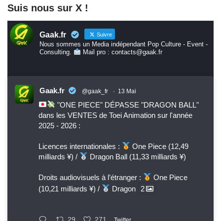
Suis nous sur X !
Gaak.fr
Suivre
Nous sommes un Media indépendant Pop Culture - Event -
Consulting.
Mail pro : contacts@gaak.fr
Gaak.fr
@gaak_fr
·
13 Mai
"ONE PIECE" DÉPASSE "DRAGON BALL"
dans les VENTES de Toei Animation sur l'année
2025 - 2026 :
Licences internationales :
One Piece (12,49
milliards ¥) /
Dragon Ball (11,33 milliards ¥)
Droits audiovisuels à l’étranger :
One Piece
(10,21 milliards ¥) /
Dragon
2
29
271
Twitter