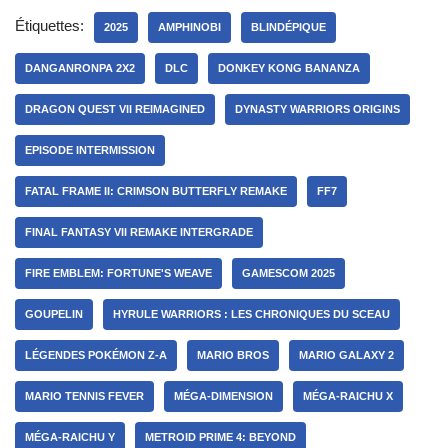
Étiquettes:
2025
AMPHINOBI
BLINDÉPIQUE
DANGANRONPA 2X2
DLC
DONKEY KONG BANANZA
DRAGON QUEST VII REIMAGINED
DYNASTY WARRIORS ORIGINS
EPISODE INTERMISSION
FATAL FRAME II: CRIMSON BUTTERFLY REMAKE
FF7
FINAL FANTASY VII REMAKE INTERGRADE
FIRE EMBLEM: FORTUNE'S WEAVE
GAMESCOM 2025
GOUPELIN
HYRULE WARRIORS : LES CHRONIQUES DU SCEAU
LÉGENDES POKÉMON Z-A
MARIO BROS
MARIO GALAXY 2
MARIO TENNIS FEVER
MÉGA-DIMENSION
MÉGA-RAICHU X
MÉGA-RAICHU Y
METROID PRIME 4: BEYOND