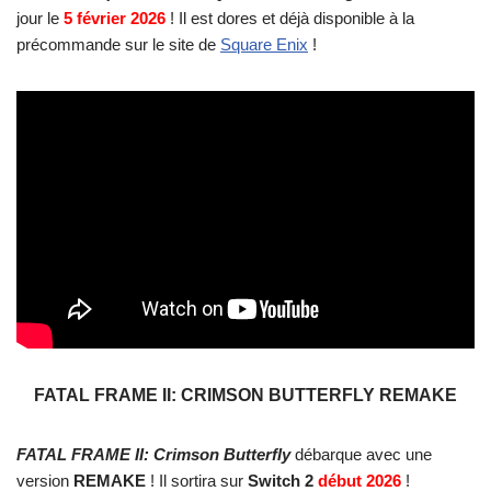
jour le
5 février 2026
! Il est dores et déjà disponible à la
précommande sur le site de
Square Enix
!
FATAL FRAME II: CRIMSON BUTTERFLY REMAKE
FATAL FRAME II: Crimson Butterfly
débarque avec une
version
REMAKE
! Il sortira sur
Switch 2
début 2026
!