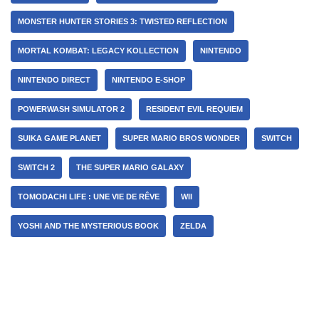
MONSTER HUNTER STORIES 3: TWISTED REFLECTION
MORTAL KOMBAT: LEGACY KOLLECTION
NINTENDO
NINTENDO DIRECT
NINTENDO E-SHOP
POWERWASH SIMULATOR 2
RESIDENT EVIL REQUIEM
SUIKA GAME PLANET
SUPER MARIO BROS WONDER
SWITCH
SWITCH 2
THE SUPER MARIO GALAXY
TOMODACHI LIFE : UNE VIE DE RÊVE
WII
YOSHI AND THE MYSTERIOUS BOOK
ZELDA