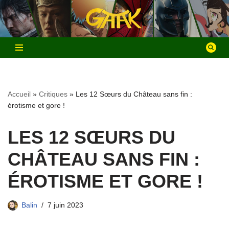
Aller
au
contenu
Accueil
»
Critiques
»
Les 12 Sœurs du Château sans fin :
érotisme et gore !
LES 12 SŒURS DU
CHÂTEAU SANS FIN :
ÉROTISME ET GORE !
Balin
7 juin 2023