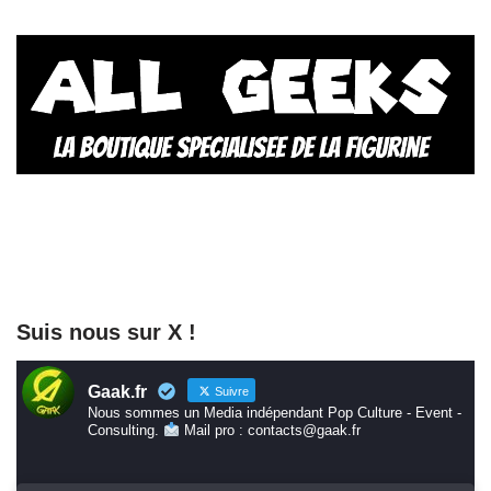
Suis nous sur X !
Gaak.fr
Suivre
Nous sommes un Media indépendant Pop Culture - Event -
Consulting.
Mail pro : contacts@gaak.fr