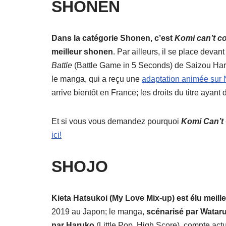
SHONEN
Dans la catégorie Shonen, c’est
Komi can’t 
meilleur shonen
. Par ailleurs, il se place deva
Battle
(Battle Game in 5 Seconds) de Saizou Har
le manga, qui a reçu une
adaptation animée sur N
arrive bientôt en France; les droits du titre ayant
Et si vous vous demandez pourquoi
Komi Can’t
ici!
SHOJO
Kieta Hatsukoi
(My Love Mix-up)
est élu meill
2019 au Japon; le manga,
scénarisé par Wataru
par Haruko
(Little Pop, High Score), compte act