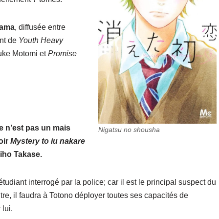
rama
, diffusée entre
ent de
Youth Heavy
ke Motomi et
Promise
e n’est pas un mais
Nigatsu no shousha
oir
Mystery to iu nakare
iho Takase.
udiant interrogé par la police; car il est le principal suspect du
tre, il faudra à Totono déployer toutes ses capacités de
lui.