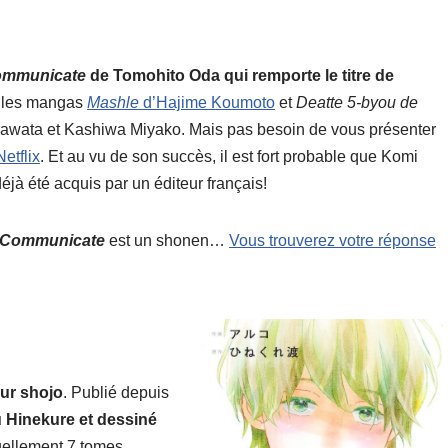
communicate
de Tomohito Oda qui remporte le titre de
nt les mangas
Mashle
d’Hajime Koumoto
et
Deatte 5-byou de
awata et Kashiwa Miyako. Mais pas besoin de vous présenter
etflix
. Et au vu de son succès, il est fort probable que Komi
 déjà été acquis par un éditeur français!
 Communicate
est un shonen…
Vous trouverez votre réponse
eur shojo
. Publié depuis
 Hinekure et dessiné
uellement 7 tomes.