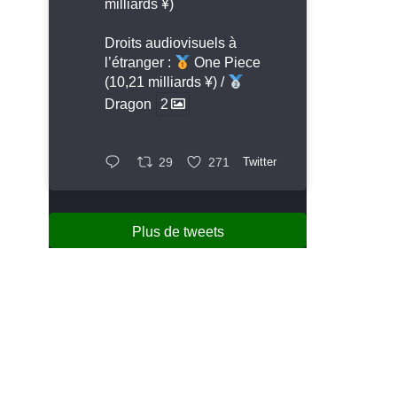
milliards ¥)
Droits audiovisuels à
l’étranger :
One Piece
(10,21 milliards ¥) /
Dragon
2
29
271
Twitter
Plus de tweets