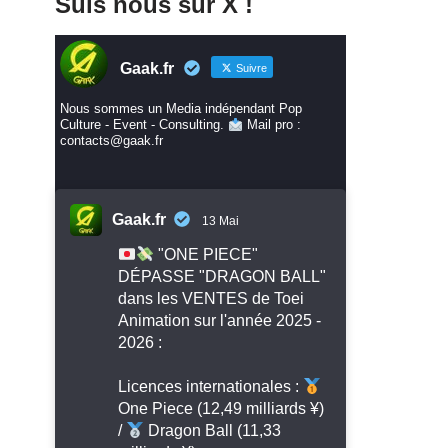
Suis nous sur X !
Gaak.fr
Suivre
Nous sommes un Media indépendant Pop
Culture - Event - Consulting.
Mail pro :
contacts@gaak.fr
Gaak.fr
13 Mai
"ONE PIECE"
DÉPASSE "DRAGON BALL"
dans les VENTES de Toei
Animation sur l'année 2025 -
2026 :
Licences internationales :
One Piece (12,49 milliards ¥)
/
Dragon Ball (11,33