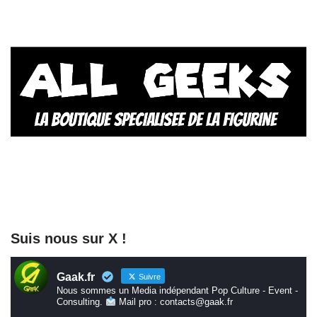
Suis nous sur X !
Gaak.fr
Suivre
Nous sommes un Media indépendant Pop Culture - Event -
Consulting.
Mail pro : contacts@gaak.fr