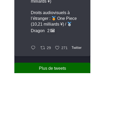
milliards ¥)
Droits audiovisuels à
l’étranger :
One Piece
(10,21 milliards ¥) /
Dragon
2
29
271
Twitter
Plus de tweets