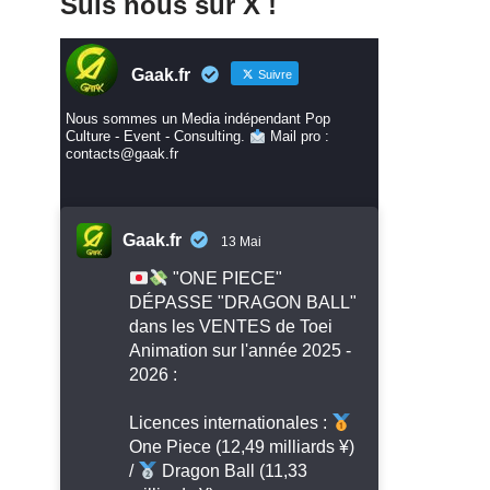
Suis nous sur X !
Gaak.fr
Suivre
Nous sommes un Media indépendant Pop
Culture - Event - Consulting.
Mail pro :
contacts@gaak.fr
Gaak.fr
13 Mai
"ONE PIECE"
DÉPASSE "DRAGON BALL"
dans les VENTES de Toei
Animation sur l'année 2025 -
2026 :
Licences internationales :
One Piece (12,49 milliards ¥)
/
Dragon Ball (11,33