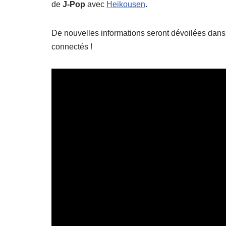
de
J-Pop
avec
Heikousen
.
De nouvelles informations seront dévoilées dans
connectés !