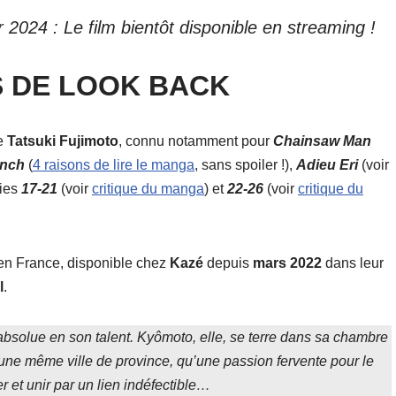
r 2024 : Le film bientôt disponible en streaming !
 DE LOOK BACK
re
Tatsuki Fujimoto
, connu notamment pour
Chainsaw Man
unch
(
4 raisons de lire le manga
, sans spoiler !),
Adieu Eri
(voir
gies
17-21
(voir
critique du manga
) et
22-26
(voir
critique du
é en France, disponible chez
Kazé
depuis
mars 2022
dans leur
l
.
bsolue en son talent. Kyômoto, elle, se terre dans sa chambre
’une même ville de province, qu’une passion fervente pour le
 et unir par un lien indéfectible…