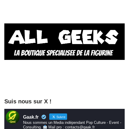
Suis nous sur X !
Gaak.fr
Suivre
Nous sommes un Media indépendant Pop Culture - Event -
Consulting.
Mail pro : contacts@gaak.fr