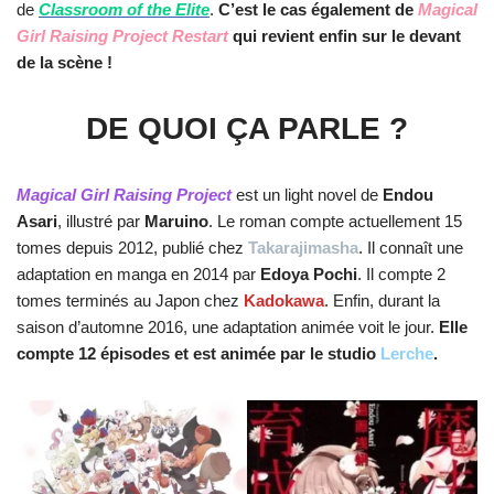
de
Classroom of the Elite
.
C’est le cas également de
Magical
Girl Raising Project Restart
qui revient enfin sur le devant
de la scène !
DE QUOI ÇA PARLE ?
Magical Girl Raising Project
est un light novel de
Endou
Asari
, illustré par
Maruino
. Le roman compte actuellement 15
tomes depuis 2012, publié chez
Takarajimasha
. Il connaît une
adaptation en manga en 2014 par
Edoya Pochi
. Il compte 2
tomes terminés au Japon chez
Kadokawa
. Enfin, durant la
saison d’automne 2016, une adaptation animée voit le jour.
Elle
compte 12 épisodes et est animée par le studio
Lerche
.