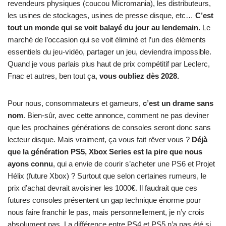
revendeurs physiques (coucou Micromania), les distributeurs,
les usines de stockages, usines de presse disque, etc…
C’est
tout un monde qui se voit balayé du jour au lendemain.
Le
marché de l’occasion qui se voit éliminé et l’un des éléments
essentiels du jeu-vidéo, partager un jeu, deviendra impossible.
Quand je vous parlais plus haut de prix compétitif par Leclerc,
Fnac et autres, ben tout ça,
vous oubliez dès 2028.
Pour nous, consommateurs et gameurs,
c’est un drame sans
nom
. Bien-sûr, avec cette annonce, comment ne pas deviner
que les prochaines générations de consoles seront donc sans
lecteur disque. Mais vraiment, ça vous fait rêver vous ?
Déjà
que la génération PS5, Xbox Series est la pire que nous
ayons connu
, qui a envie de courir s’acheter une PS6 et Projet
Hélix (future Xbox) ? Surtout que selon certaines rumeurs, le
prix d’achat devrait avoisiner les 1000€. Il faudrait que ces
futures consoles présentent un gap technique énorme pour
nous faire franchir le pas, mais personnellement, je n’y crois
absolument pas. La différence entre PS4 et PS5 n’a pas été si