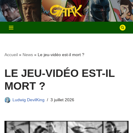
Aller
au
contenu
Accueil
»
News
»
Le jeu-vidéo est-il mort ?
LE JEU-VIDÉO EST-IL
MORT ?
Ludwig DevilKing
3 juillet 2026