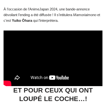
À l’occasion de l’AnimeJapan 2024, une bande-annonce
dévoilant l’ending a été diffusée ! Il s’intitulera
Mamoriaimono
et
c’est
Yuiko Ōhara
qui l’interprètera.
ET POUR CEUX QUI ONT
LOUPÉ LE COCHE…!