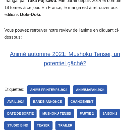
manga, par
Yuka Fujikawa
. Elle paraît depuis 2014 et compte
19 tomes à ce jour. En France, le manga est à retrouver aux
éditions
Doki-Doki
.
Vous pouvez retrouver notre review de l’anime en cliquant ci-
dessous:
Animé automne 2021: Mushoku Tensei, un
potentiel gâché?
Étiquettes:
ANIME PRINTEMPS 2024
ANIMEJAPAN 2024
AVRIL 2024
BANDE-ANNONCE
CHANGEMENT
DATE DE SORTIE
MUSHOKU TENSEI
PARTIE 2
SAISON 2
STUDIO BIND
TEASER
TRAILER