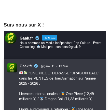
Suis nous sur X !
Gaak.fr
Suivre
Nous sommes un Media indépendant Pop Culture - Event -
Consulting.
Mail pro : contacts@gaak.fr
Gaak.fr
@gaak_fr
·
13 Mai
"ONE PIECE" DÉPASSE "DRAGON BALL"
dans les VENTES de Toei Animation sur l'année
2025 - 2026 :
Licences internationales :
One Piece (12,49
milliards ¥) /
Dragon Ball (11,33 milliards ¥)
Droits audiovisuels à l’étranger :
One Piece