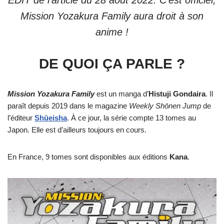
EDIT de l’article du 28 août 2022: C’est officiel,
Mission Yozakura Family aura droit à son
anime !
DE QUOI ÇA PARLE ?
Mission Yozakura Family
est un manga d’
Histuji Gondaira
. Il
paraît depuis 2019 dans le magazine
Weekly Shōnen Jump
de
l’éditeur
Shūeisha
. À ce jour, la série compte 13 tomes au
Japon. Elle est d’ailleurs toujours en cours.
En France, 9 tomes sont disponibles aux éditions
Kana
.