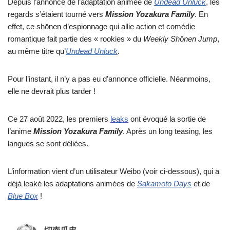
Depuis l’annonce de l’adaptation animée de
Undead Unluck
, les
regards s’étaient tourné vers
Mission Yozakura Family
. En
effet, ce shōnen d’espionnage qui allie action et comédie
romantique fait partie des « rookies » du
Weekly Shōnen Jump
,
au même titre qu’
Undead Unluck
.
Pour l’instant, il n’y a pas eu d’annonce officielle. Néanmoins,
elle ne devrait plus tarder !
Ce 27 août 2022, les premiers
leaks
ont évoqué la sortie de
l’anime
Mission Yozakura Family
. Après un long teasing, les
langues se sont déliées.
L’information vient d’un utilisateur Weibo (voir ci-dessous), qui a
déjà leaké les adaptations animées de
Sakamoto Days
et de
Blue Box
!