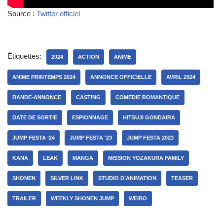
Source :
Twitter officiel
Étiquettes:
2024
ACTION
ANIME
ANIME PRINTEMPS 2024
ANNONCE OFFICIELLE
AVRIL 2024
BANDE-ANNONCE
CASTING
COMÉDIE ROMANTIQUE
DATE DE SORTIE
ESPIONNAGE
HITSUJI GONDAIRA
JUMP FESTA ‘24
JUMP FESTA '23
JUMP FESTA 2023
KANA
LEAK
MANGA
MISSION YOZAKURA FAMILY
SHONEN
SILVER LINK
STUDIO D’ANIMATION
TEASER
TRAILER
WEEKLY SHONEN JUMP
WEIBO