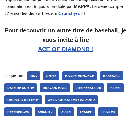
L’animation est toujours produite par
MAPPA
. La série compte
12 épisodes disponibles sur
Crunchyroll
!
Pour découvrir un autre titre de baseball, je
vous invite à lire
ACE OF DIAMOND !
Étiquettes:
2027
ANIME
BANDE-ANNONCE
BASEBALL
DATE DE SORTIE
DRAGON BALL
JUMP FESTA ’26
MAPPA
OBLIVION BATTERY
OBLIVION BATTERY SAISON 2
RÉFÉRENCES
SAISON 2
SUITE
TEASER
TRAILER