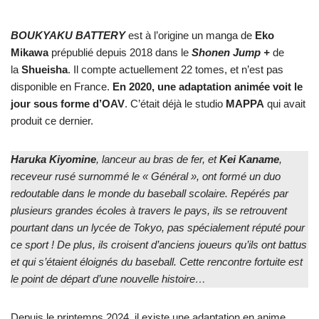
BOUKYAKU BATTERY
est à l’origine un manga de
Eko
Mikawa
prépublié depuis 2018 dans le
Shonen Jump +
de
la
Shueisha
. Il compte actuellement 22 tomes, et n’est pas
disponible en France.
En 2020, une adaptation animée voit le
jour sous forme d’OAV
. C’était déjà le studio
MAPPA
qui avait
produit ce dernier.
Haruka Kiyomine
, lanceur au bras de fer, et
Kei
Kaname
,
receveur rusé surnommé le « Général », ont formé un duo
redoutable dans le monde du baseball scolaire. Repérés par
plusieurs grandes écoles à travers le pays, ils se retrouvent
pourtant dans un lycée de Tokyo, pas spécialement réputé pour
ce sport ! De plus, ils croisent d’anciens joueurs qu’ils ont battus
et qui s’étaient éloignés du baseball. Cette rencontre fortuite est
le point de départ d’une nouvelle histoire…
Depuis le printemps 2024, il existe une adaptation en anime.