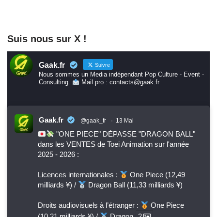
Suis nous sur X !
Gaak.fr
Suivre
Nous sommes un Media indépendant Pop Culture - Event -
Consulting.
Mail pro : contacts@gaak.fr
Gaak.fr
@gaak_fr
·
13 Mai
"ONE PIECE" DÉPASSE "DRAGON BALL"
dans les VENTES de Toei Animation sur l'année
2025 - 2026 :
Licences internationales :
One Piece (12,49
milliards ¥) /
Dragon Ball (11,33 milliards ¥)
Droits audiovisuels à l’étranger :
One Piece
(10,21 milliards ¥) /
Dragon
2