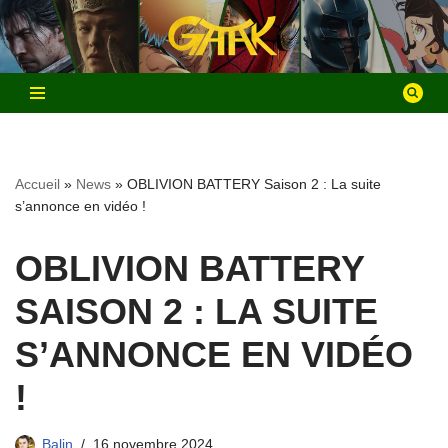
Aller
au
contenu
Accueil
»
News
»
OBLIVION BATTERY Saison 2 : La suite
s’annonce en vidéo !
OBLIVION BATTERY
SAISON 2 : LA SUITE
S’ANNONCE EN VIDÉO
!
Balin
16 novembre 2024