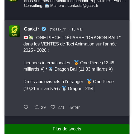
Nous sommes un Media indépendant Pop Culture - Event -
Consulting.
Mail pro : contacts@gaak.fr
Gaak.fr
@gaak_fr
·
13 Mai
"ONE PIECE" DÉPASSE "DRAGON BALL"
dans les VENTES de Toei Animation sur l'année
2025 - 2026 :
Licences internationales :
One Piece (12,49
milliards ¥) /
Dragon Ball (11,33 milliards ¥)
Droits audiovisuels à l’étranger :
One Piece
(10,21 milliards ¥) /
Dragon
2
29
271
Twitter
Plus de tweets