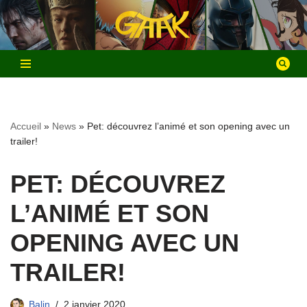
Aller
au
contenu
Accueil
»
News
»
Pet: découvrez l’animé et son opening avec un
trailer!
PET: DÉCOUVREZ
L’ANIMÉ ET SON
OPENING AVEC UN
TRAILER!
Balin
2 janvier 2020