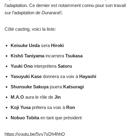
l’adaptation. Ce dernier est notamment connu pour son travail
sur l’adaptation de
Durarara
!!.
Côté casting, voici la liste:
Keisuke Ueda
sera
Hiroki
Kishō Taniyama
incarnera
Tsukasa
Yuuki Ono
interprétera
Satoru
Yasuyuki Kase
donnera sa voix à
Hayashi
Shunsuke Sakuya
jouera
Katsuragi
M.A.O
aura le rôle de
Jin
Koji Yusa
prêtera sa voix à
Ron
Nobuo Tobita
en tant que président
https://youtu.be/5vy7sDh4hhQ