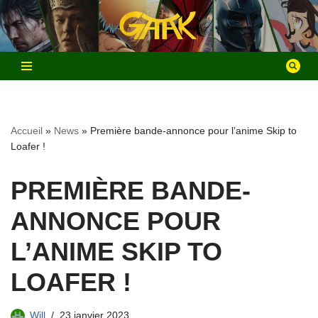
Aller
au
contenu
Accueil
»
News
»
Première bande-annonce pour l’anime Skip to
Loafer !
PREMIÈRE BANDE-
ANNONCE POUR
L’ANIME SKIP TO
LOAFER !
Will
23 janvier 2023