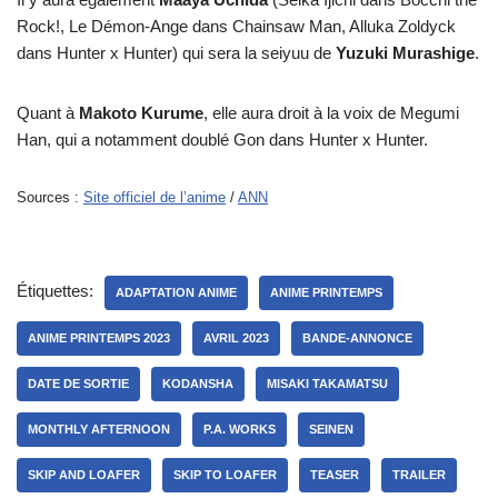
Rock!, Le Démon-Ange dans Chainsaw Man, Alluka Zoldyck
dans Hunter x Hunter) qui sera la seiyuu de
Yuzuki Murashige
.
Quant à
Makoto Kurume
, elle aura droit à la voix de Megumi
Han, qui a notamment doublé Gon dans Hunter x Hunter.
Sources :
Site officiel de l’anime
/
ANN
Étiquettes:
ADAPTATION ANIME
ANIME PRINTEMPS
ANIME PRINTEMPS 2023
AVRIL 2023
BANDE-ANNONCE
DATE DE SORTIE
KODANSHA
MISAKI TAKAMATSU
MONTHLY AFTERNOON
P.A. WORKS
SEINEN
SKIP AND LOAFER
SKIP TO LOAFER
TEASER
TRAILER