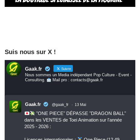
Suis nous sur X !
Gaak.fr
Suivre
Nous sommes un Media indépendant Pop Culture - Event -
Consulting.
Mail pro : contacts@gaak.fr
Gaak.fr
@gaak_fr
·
13 Mai
"ONE PIECE" DÉPASSE "DRAGON BALL"
dans les VENTES de Toei Animation sur l'année
2025 - 2026 :
Licences internationales :
One Piece (12,49