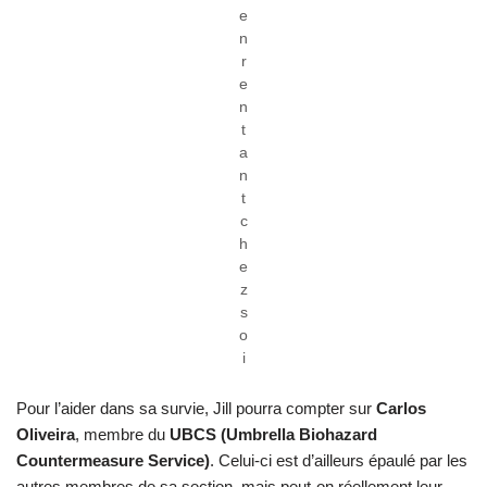
e
n
r
e
n
t
a
n
t
c
h
e
z
s
o
i
Pour l’aider dans sa survie, Jill pourra compter sur
Carlos
Oliveira
, membre du
UBCS (Umbrella Biohazard
Countermeasure Service)
. Celui-ci est d’ailleurs épaulé par les
autres membres de sa section, mais peut-on réellement leur