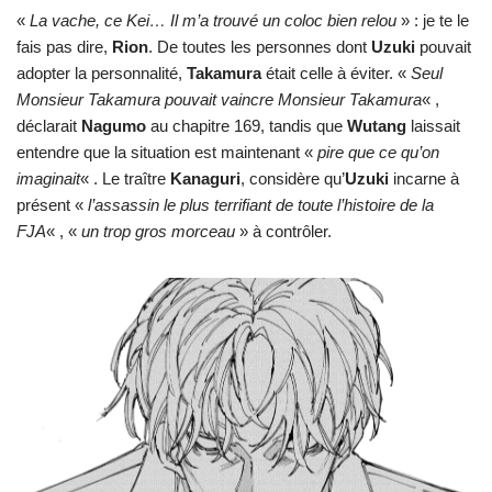
«
La vache, ce Kei… Il m’a trouvé un coloc bien relou
» : je te le
fais pas dire,
Rion
. De toutes les personnes dont
Uzuki
pouvait
adopter la personnalité,
Takamura
était celle à éviter. «
Seul
Monsieur Takamura pouvait vaincre Monsieur Takamura
« ,
déclarait
Nagumo
au chapitre 169, tandis que
Wutang
laissait
entendre que la situation est maintenant «
pire que ce qu’on
imaginait
« . Le traître
Kanaguri
, considère qu’
Uzuki
incarne à
présent «
l’assassin le plus terrifiant de toute l’histoire de la
FJA
« , «
un trop gros morceau
» à contrôler.