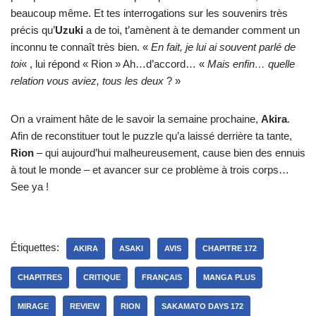
beaucoup même. Et tes interrogations sur les souvenirs très
précis qu’
Uzuki
a de toi, t’amènent à te demander comment un
inconnu te connaît très bien. «
En fait, je lui ai souvent parlé de
toi
« , lui répond « Rion » Ah…d’accord… «
Mais enfin… quelle
relation vous aviez, tous les deux
? »
On a vraiment hâte de le savoir la semaine prochaine,
Akira
.
Afin de reconstituer tout le puzzle qu’a laissé derrière ta tante,
Rion
– qui aujourd’hui malheureusement, cause bien des ennuis
à tout le monde – et avancer sur ce problème à trois corps…
See ya !
Étiquettes:
AKIRA
ASAKI
AVIS
CHAPITRE 172
CHAPITRES
CRITIQUE
FRANÇAIS
MANGA PLUS
MIRAGE
REVIEW
RION
SAKAMATO DAYS 172