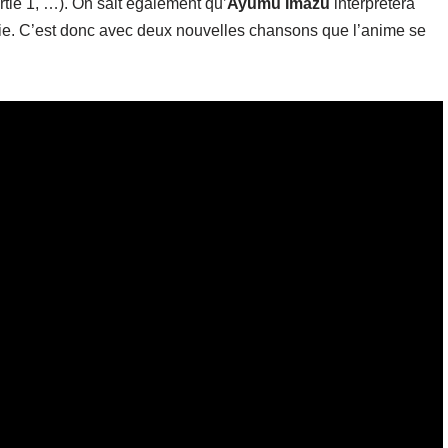
tie 1, …). On sait également qu’
Ayumu Imazu
interprétera
ie. C’est donc avec deux nouvelles chansons que l’anime se