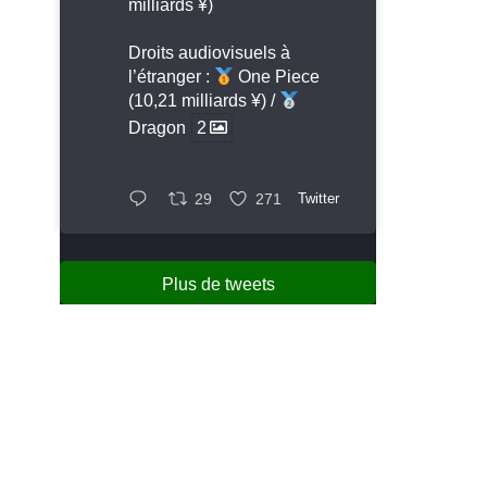
milliards ¥)
Droits audiovisuels à
l’étranger :
One Piece
(10,21 milliards ¥) /
Dragon
2
29
271
Twitter
Plus de tweets