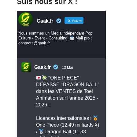
Suis nous sur X !
Gaak.fr
Suivre
Nous sommes un Media indépendant Pop
Culture - Event - Consulting.
Mail pro :
contacts@gaak.fr
Gaak.fr
13 Mai
"ONE PIECE"
DÉPASSE "DRAGON BALL"
dans les VENTES de Toei
Animation sur l'année 2025 -
2026 :
Licences internationales :
One Piece (12,49 milliards ¥)
/
Dragon Ball (11,33