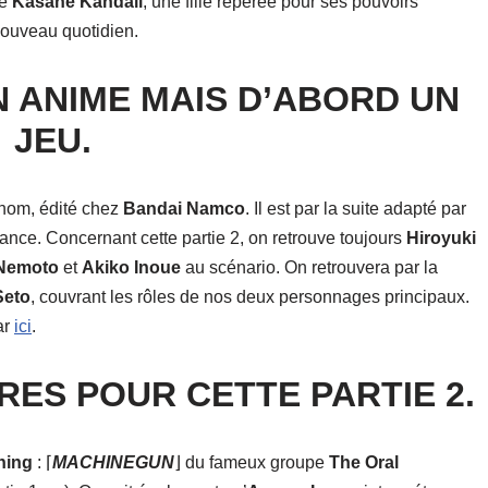
re
Kasane Kandall
, une fille repérée pour ses pouvoirs
nouveau quotidien.
N ANIME MAIS D’ABORD UN
JEU.
 nom, édité chez
Bandai Namco
. Il est par la suite adapté par
ance. Concernant cette partie 2, on retrouve toujours
Hiroyuki
 Nemoto
et
Akiko Inoue
au scénario. On retrouvera par la
Seto
, couvrant les rôles de nos deux personnages principaux.
ar
ici
.
RES POUR CETTE PARTIE 2.
ning
: ⌈
MACHINEGUN
⌋ du fameux groupe
The Oral