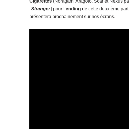
Cigarettes
(Noragami Aragoto, Scarlet Nexus par
⌈
Stranger
⌋ pour l’
ending
de cette deuxième part
présentera prochainement sur nos écrans.