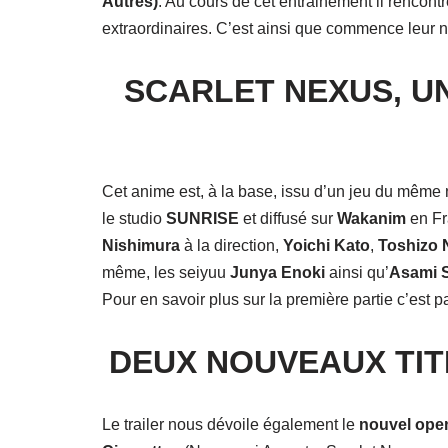
Autres)
. Au cours de cet entrainement il rencont
extraordinaires. C’est ainsi que commence leur 
SCARLET NEXUS, U
Cet anime est, à la base, issu d’un jeu du même
le studio
SUNRISE
et diffusé sur
Wakanim
en Fr
Nishimura
à la direction,
Yoichi Kato
,
Toshizo
même, les seiyuu
Junya Enoki
ainsi qu’
Asami 
Pour en savoir plus sur la première partie c’est p
DEUX NOUVEAUX TIT
Le trailer nous dévoile également le
nouvel ope