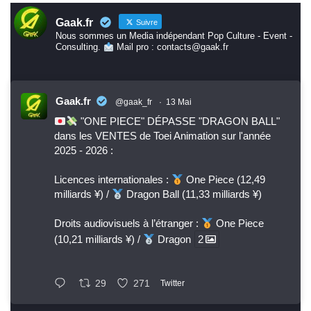
Gaak.fr
Suivre
Nous sommes un Media indépendant Pop Culture - Event -
Consulting.
Mail pro : contacts@gaak.fr
Gaak.fr
@gaak_fr
·
13 Mai
"ONE PIECE" DÉPASSE "DRAGON BALL"
dans les VENTES de Toei Animation sur l'année
2025 - 2026 :
Licences internationales :
One Piece (12,49
milliards ¥) /
Dragon Ball (11,33 milliards ¥)
Droits audiovisuels à l’étranger :
One Piece
(10,21 milliards ¥) /
Dragon
2
29
271
Twitter