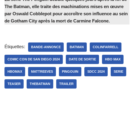
The Batman, elle traite des machinations mises en œuvre
par Oswald Cobblepot pour accroître son influence au sein
de Gotham City après la mort de Carmine Falcone.
Étiquettes:
BANDE-ANNONCE
BATMAN
COLINFARRELL
COMIC CON DE SAN DIEGO 2024
DATE DE SORTIE
HBO MAX
HBOMAX
MATTREEVES
PINGOUIN
SDCC 2024
SERIE
TEASER
THEBATMAN
TRAILER