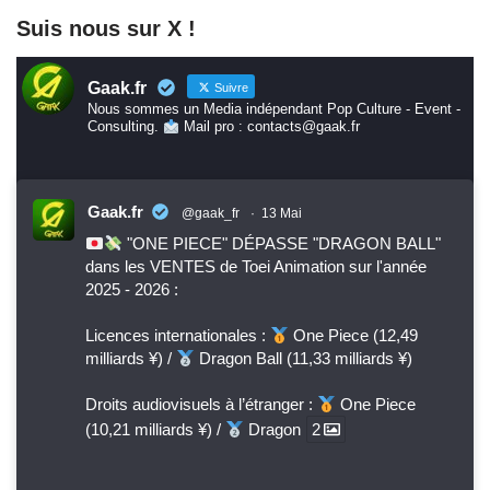
Suis nous sur X !
Gaak.fr
Suivre
Nous sommes un Media indépendant Pop Culture - Event -
Consulting.
Mail pro : contacts@gaak.fr
Gaak.fr
@gaak_fr
·
13 Mai
"ONE PIECE" DÉPASSE "DRAGON BALL"
dans les VENTES de Toei Animation sur l'année
2025 - 2026 :
Licences internationales :
One Piece (12,49
milliards ¥) /
Dragon Ball (11,33 milliards ¥)
Droits audiovisuels à l’étranger :
One Piece
(10,21 milliards ¥) /
Dragon
2