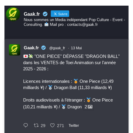
Gaak.fr
Suivre
Nous sommes un Media indépendant Pop Culture - Event -
Consulting.
Mail pro : contacts@gaak.fr
Gaak.fr
@gaak_fr
·
13 Mai
"ONE PIECE" DÉPASSE "DRAGON BALL"
dans les VENTES de Toei Animation sur l'année
2025 - 2026 :
Licences internationales :
One Piece (12,49
milliards ¥) /
Dragon Ball (11,33 milliards ¥)
Droits audiovisuels à l’étranger :
One Piece
(10,21 milliards ¥) /
Dragon
2
29
271
Twitter