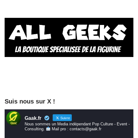
Suis nous sur X !
Gaak.fr
Suivre
Nous sommes un Media indépendant Pop Culture - Event -
Consulting.
Mail pro : contacts@gaak.fr