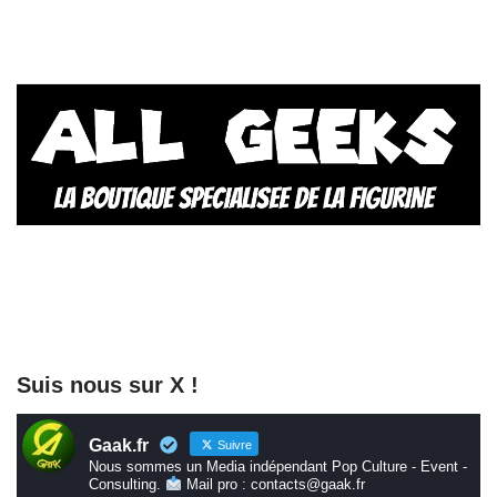
Suis nous sur X !
Gaak.fr
Suivre
Nous sommes un Media indépendant Pop Culture - Event -
Consulting.
Mail pro : contacts@gaak.fr