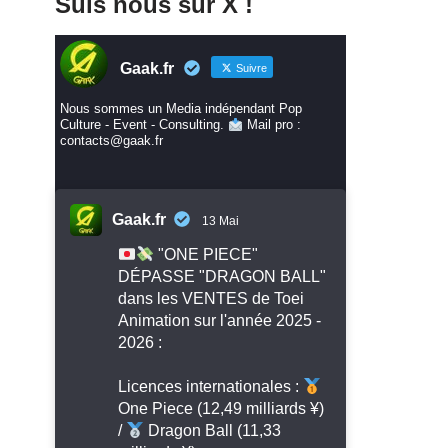
Suis nous sur X !
Gaak.fr
Suivre
Nous sommes un Media indépendant Pop
Culture - Event - Consulting.
Mail pro :
contacts@gaak.fr
Gaak.fr
13 Mai
"ONE PIECE"
DÉPASSE "DRAGON BALL"
dans les VENTES de Toei
Animation sur l'année 2025 -
2026 :
Licences internationales :
One Piece (12,49 milliards ¥)
/
Dragon Ball (11,33