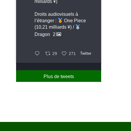
milliards ¥)
Droits audiovisuels à
l’étranger :
One Piece
(10,21 milliards ¥) /
Dragon
2
29
271
Twitter
Plus de tweets