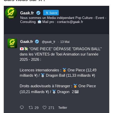
Gaak.fr
Suivre
Nous sommes un Media indépendant Pop Culture - Event -
Consulting.
Mail pro : contacts@gaak.fr
Gaak.fr
@gaak_fr
·
13 Mai
"ONE PIECE" DÉPASSE "DRAGON BALL"
dans les VENTES de Toei Animation sur l'année
2025 - 2026 :
Licences internationales :
One Piece (12,49
milliards ¥) /
Dragon Ball (11,33 milliards ¥)
Droits audiovisuels à l’étranger :
One Piece
(10,21 milliards ¥) /
Dragon
2
29
271
Twitter