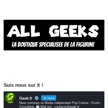
Suis nous sur X !
Gaak.fr
Suivre
Nous sommes un Media indépendant Pop Culture - Event -
Consulting.
Mail pro : contacts@gaak.fr