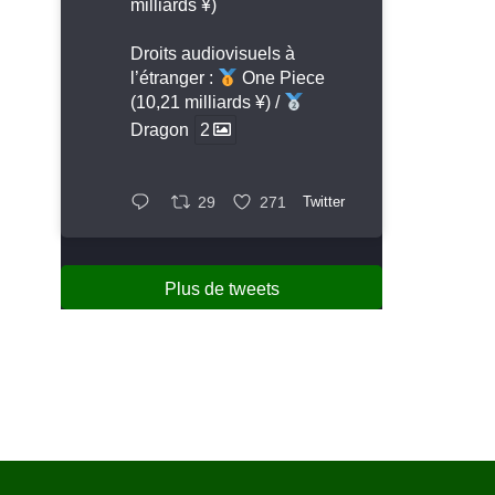
milliards ¥)
Droits audiovisuels à
l’étranger :
One Piece
(10,21 milliards ¥) /
Dragon
2
29
271
Twitter
Plus de tweets