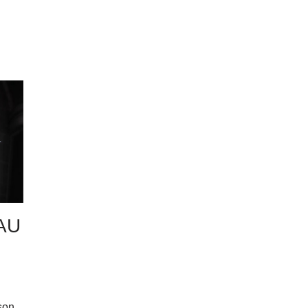
AU
son