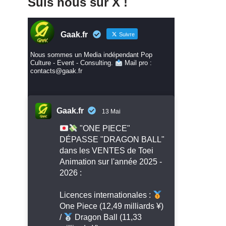
Suis nous sur X !
Gaak.fr
Suivre
Nous sommes un Media indépendant Pop
Culture - Event - Consulting.
Mail pro :
contacts@gaak.fr
Gaak.fr
13 Mai
"ONE PIECE"
DÉPASSE "DRAGON BALL"
dans les VENTES de Toei
Animation sur l'année 2025 -
2026 :
Licences internationales :
One Piece (12,49 milliards ¥)
/
Dragon Ball (11,33